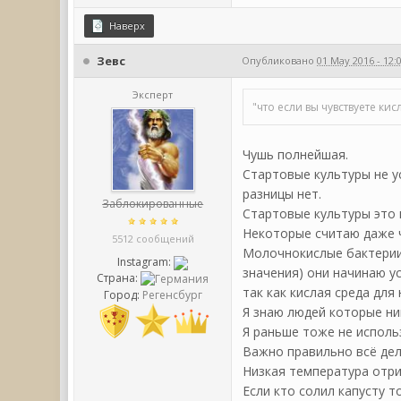
Наверх
Зевс
Опубликовано
01 May 2016 - 12:
Эксперт
"что если вы чувствуете ки
Чушь полнейшая.
Стартовые культуры не у
разницы нет.
Заблокированные
Стартовые культуры это 
Некоторые считаю даже ч
5512 сообщений
Молочнокислые бактерии 
Instagram:
значения) они начинаю у
Страна:
так как кислая среда для
Город:
Регенсбург
Я знаю людей которые ни
Я раньше тоже не исполь
Важно правильно всё дел
Низкая температура отри
Если кто солил капусту т