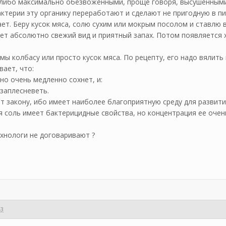
 либо максимально обезвоженными, проще говоря, высушенными.
ктерии эту органику переработают и сделают не пригодную в пи
ет. Беру кусок мяса, солю сухим или мокрым посолом и ставлю в
ет абсолютно свежий вид и приятный запах. Потом появляется 
ы колбасу или просто кусок мяса. По рецепту, его надо вялить 
ает, что:
но очень медленно сохнет, и:
 заплесневеть.
т закону, ибо имеет наиболее благоприятную среду для развити
я соль имеет бактерицидные свойства, но концентрация ее оче
ехнологи не договаривают ?
43