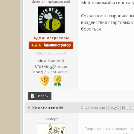
Дилетант продвинутый
Мой знакомый из институ
Сохранность сыровялены
воздействия стартовых ку
бороться.
Администраторы
22625 сообщений
Имя:
Дмитрий
Страна:
Город:
д. Леониха МО
Наверх
Константин М
Опубликовано
01 May 2016 - 10:
Эксперт
Сохранность сыровяленых 