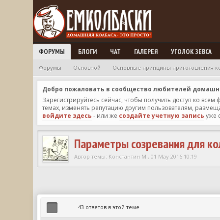
ФОРУМЫ
БЛОГИ
ЧАТ
ГАЛЕРЕЯ
УГОЛОК ЗЕВСА
Форумы
Основной
Основные принципы приготовления к
Добро пожаловать в сообщество любителей домашней
Зарегистрируйтесь сейчас, чтобы получить доступ ко всем
темах, изменять репутацию другим пользователям, размещат
войдите здесь
- или же
создайте учетную запись
уже 
Параметры созревания для ко
Автор темы:
Константин М
,
01 May 2016 10:19
43 ответов в этой теме