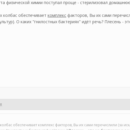
та физической химии поступал проще - стерилизовал домашнюю
х колбас обеспечивает
комплекс
факторов, Вы их сами перечис
льтур). О каких "гнилостных бактериях" идёт речь? Плесень - это
48
колбас обеспечивает комплекс факторов, Вы их сами перечислили (за и