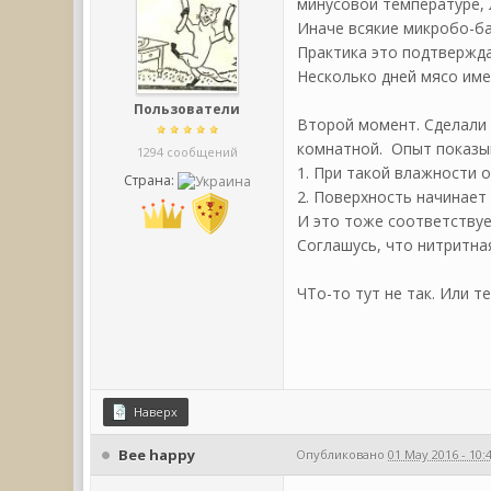
минусовой температуре,
Иначе всякие микробо-ба
Практика это подтвержда
Несколько дней мясо име
Пользователи
Второй момент. Сделали м
комнатной. Опыт показыв
1294 сообщений
1. При такой влажности о
Страна:
2. Поверхность начинает
И это тоже соответствуе
Соглашусь, что нитритна
ЧТо-то тут не так. Или т
Наверх
Bee happy
Опубликовано
01 May 2016 - 10: