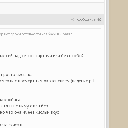
: сообщение №7
оряют сроки готовности колбасы в 2 раза".
ько ей надо и со стартами или без особой
 просто смешно.
 смерти с посмертным окоченением (падение pH
я колбаса.
зницы не вижу с или без.
но что она имеет кислый вкус.
жна скисать.