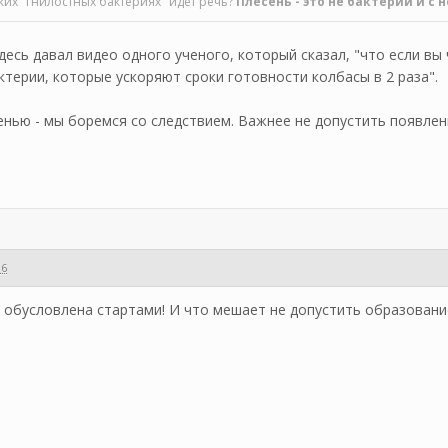
каких "гнилостных бактериях" идёт речь?
Плесень - это не бактерии и с 
здесь давал видео одного ученого, который сказал, "что если вы 
терии, которые ускоряют сроки готовности колбасы в 2 раза".
енью - мы боремся со следствием. Важнее не допустить появлен
06
 обусловлена стартами! И что мешает не допустить образовани