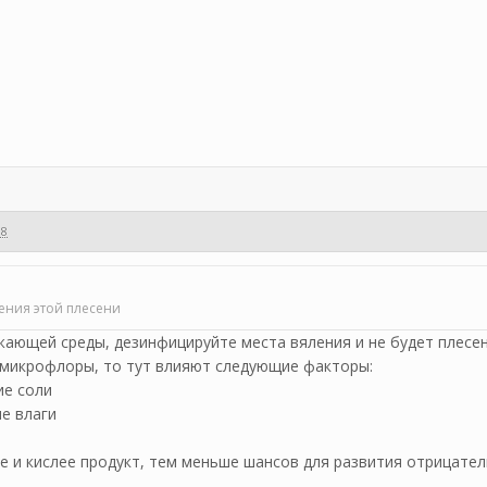
08
ения этой плесени
жающей среды, дезинфицируйте места вяления и не будет плесени
 микрофлоры, то тут влияют следующие факторы:
е соли
е влаги
ее и кислее продукт, тем меньше шансов для развития отрицате