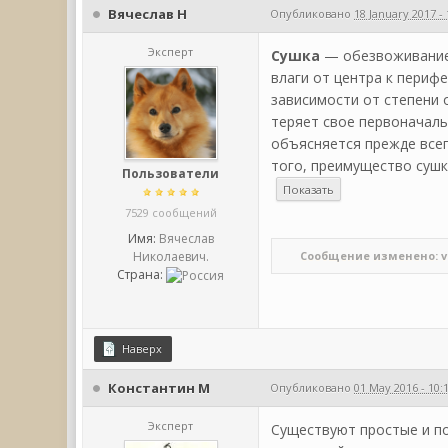
Вячеслав Н
Опубликовано
18 January 2017 - 
Эксперт
Сушка
— обезвоживание 
влаги от центра к периф
зависимости от степени 
теряет свое первоначаль
объясняется прежде всег
того, преимущество суш
Пользователи
7529 сообщений
Имя:
Вячеслав
Николаевич.
Сообщение изменено: vira
Страна:
Наверх
Константин М
Опубликовано
01 May 2016 - 10:
Эксперт
Существуют простые и по