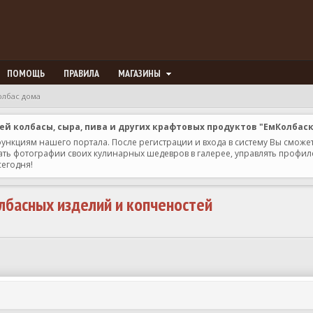
ПОМОЩЬ
ПРАВИЛА
МАГАЗИНЫ
олбас дома
 колбасы, сыра, пива и других крафтовых продуктов "ЕмКолбас
 функциям нашего портала. После регистрации и входа в систему Вы сможе
ь фотографии своих кулинарных шедевров в галерее, управлять профилем 
сегодня!
лбасных изделий и копченостей