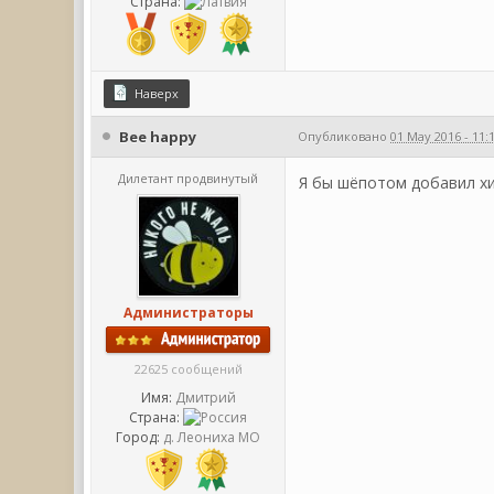
Страна:
Наверх
Bee happy
Опубликовано
01 May 2016 - 11:
Дилетант продвинутый
Я бы шёпотом добавил х
Администраторы
22625 сообщений
Имя:
Дмитрий
Страна:
Город:
д. Леониха МО