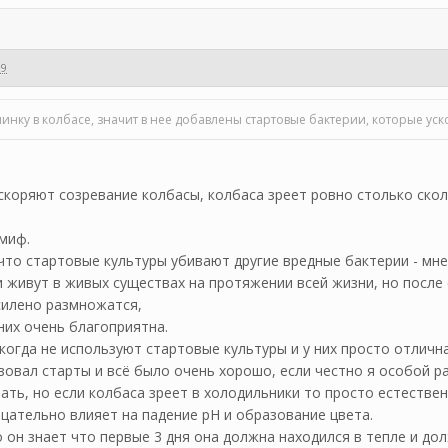
09
слинку в колбасе, значит в нее добавлены стартовые бактерии, которые уск
скоряют созревание колбасы, колбаса зреет ровно столько скол
миф.
то стартовые культуры убивают другие вредные бактерии - мне
живут в живых существах на протяжении всей жизни, но после
силено размножатся,
 них очень благоприятна.
когда не используют стартовые культуры и у них просто отлична
зовал старты и всё было очень хорошо, если честно я особой ра
ать, но если колбаса зреет в холодильники то просто естествен
цательно влияет на падение pH и образование цвета.
о он знает что первые 3 дня она должна находился в тепле и дол