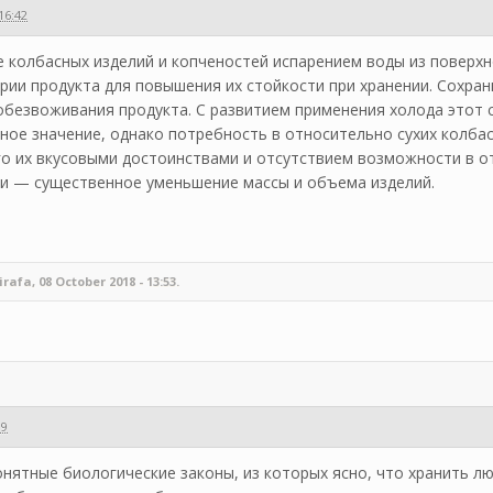
16:42
колбасных изделий и копченостей испарением воды из поверхн
ерии продукта для повышения их стойкости при хранении. Сохра
обезвоживания продукта. С развитием применения холода этот
ное значение, однако потребность в относительно сухих колба
о их вкусовыми достоинствами и отсутствием возможности в о
ки — существенное уменьшение массы и объема изделий.
fa, 08 October 2018 - 13:53.
19
нятные биологические законы, из которых ясно, что хранить л