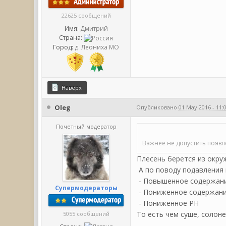
22625 сообщений
Имя:
Дмитрий
Страна:
Город:
д. Леониха МО
Наверх
Oleg
Опубликовано
01 May 2016 - 11:
Почетный модератор
Важнее не допустить появл
Плесень берется из окру
А по поводу подавления
- Повышенное содержани
Супермодераторы
- Пониженное содержани
- Пониженное РН
То есть чем суше, солон
5055 сообщений