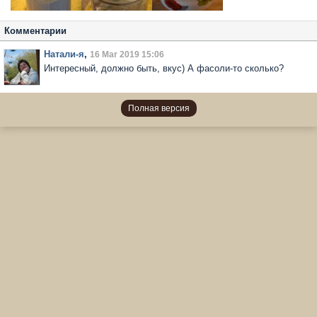
Комментарии
Натали-я
,
16 Mar 2019 15:06
Интересный, должно быть, вкус) А фасоли-то сколько?
Полная версия