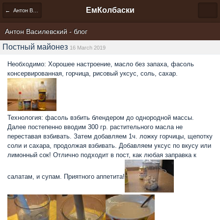
ЕмКолбаски
← Антон Василевский - блог
Антон Василевский - блог
Постный майонез
16 March 2019
Необходимо: Хорошее настроение, масло без запаха, фасоль
консервированная, горчица, рисовый уксус, соль, сахар.
Технология: фасоль взбить блендером до однородной массы.
Далее постепенно вводим 300 гр. растительного масла не
переставая взбивать. Затем добавляем 1ч. ложку горчицы, щепотку
соли и сахара, продолжая взбивать. Добавляем уксус по вкусу или
лимонный сок! Отлично подходит в пост, как любая заправка к
салатам, и супам. Приятного аппетита!