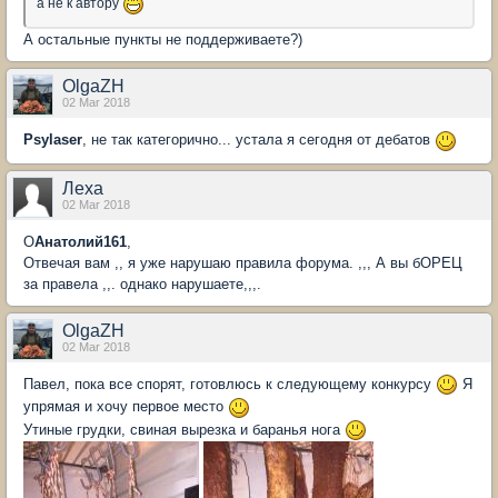
а не к автору
А остальные пункты не поддерживаете?)
OlgaZH
02 Mar 2018
Psylaser
, не так категорично... устала я сегодня от дебатов
Леха
02 Mar 2018
О
Анатолий161
,
Отвечая вам ,, я уже нарушаю правила форума. ,,, А вы бОРЕЦ
за правела ,,. однако нарушаете,,,.
OlgaZH
02 Mar 2018
Павел, пока все спорят, готовлюсь к следующему конкурсу
Я
упрямая и хочу первое место
Утиные грудки, свиная вырезка и баранья нога