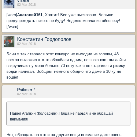
virafa
02 Mar 2018
[warn]
Анатолий161
, Хватит! Все уже высказано. Больше
предупреждать никого не буду! Неделю молчания обеспечу!
[/warn]
Константин Гордополов
02 Mar 2018
Блин я так старался этот конкурс не выходил из головы, 48
постов выложил кто-то обошёлся одним, не знаю как там лайки
накручивают у меня больше 70 нету как я не старался и рюмку
водки наливал. Вобщем немного обидно что даже в 10 ку не
вошёл
Psilaser *
02 Mar 2018
Павел Агапкин (Колбаскин), Паша не парься и не обращай
внимания!
Нет, обращать на это и на другие вещи внимание даже очень