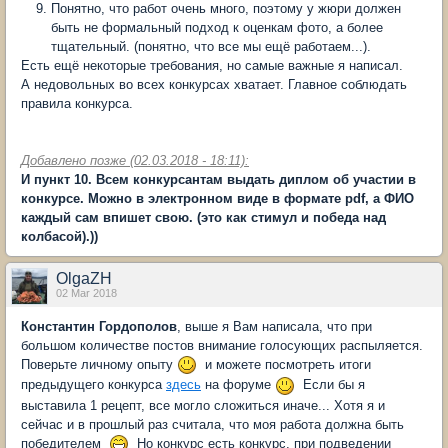
Понятно, что работ очень много, поэтому у жюри должен
быть не формальный подход к оценкам фото, а более
тщательный. (понятно, что все мы ещё работаем...).
Есть ещё некоторые требования, но самые важные я написал.
А недовольных во всех конкурсах хватает. Главное соблюдать
правила конкурса.
Добавлено позже (02.03.2018 - 18:11):
И пункт 10. Всем конкурсантам выдать диплом об участии в
конкурсе. Можно в электронном виде в формате pdf, а ФИО
каждый сам впишет свою. (это как стимул и победа над
колбасой).))
OlgaZH
02 Mar 2018
Константин Гордополов
, выше я Вам написала, что при
большом количестве постов внимание голосующих распыляется.
Поверьте личному опыту
и можете посмотреть итоги
предыдущего конкурса
здесь
на форуме
Если бы я
выставила 1 рецепт, все могло сложиться иначе... Хотя я и
сейчас и в прошлый раз считала, что моя работа должна быть
победителем
Но конкурс есть конкурс, при подведении