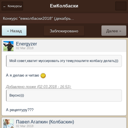
ЕмКолбаски
← Конкурсы
Конкурс "емколбаски2018" (декабрь...
« Назад
Заблокировано
Далее »
Energyzer
02 Mar 2018
Мой совет,хватит муссировать эту тему,пошлите колбасу делать)))
А я делаю и читаю
Добавлено позже (02.03.2018 - 16:51):
Вкусно)))
А рецептуру???
Павел Агапкин (Колбаскин)
02 Mar 2018