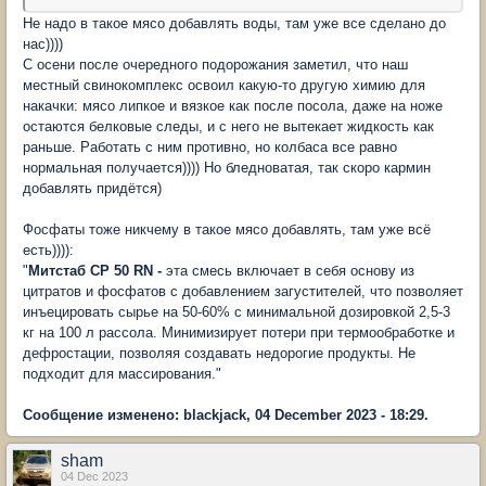
Не надо в такое мясо добавлять воды, там уже все сделано до
нас))))
С осени после очередного подорожания заметил, что наш
местный свинокомплекс освоил какую-то другую химию для
накачки: мясо липкое и вязкое как после посола, даже на ноже
остаются белковые следы, и с него не вытекает жидкость как
раньше. Работать с ним противно, но колбаса все равно
нормальная получается)))) Но бледноватая, так скоро кармин
добавлять придётся)
Фосфаты тоже никчему в такое мясо добавлять, там уже всё
есть)))):
"
Митстаб CP 50 RN -
эта смесь включает в себя основу из
цитратов и фосфатов с добавлением загустителей, что позволяет
инъецировать сырье на 50-60% с минимальной дозировкой 2,5-3
кг на 100 л рассола. Минимизирует потери при термообработке и
дефростации, позволяя создавать недорогие продукты. Не
подходит для массирования."
Сообщение изменено: blackjack, 04 December 2023 - 18:29.
sham
04 Dec 2023