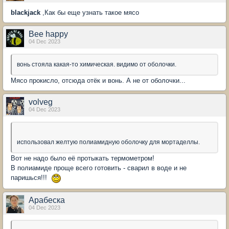
blackjack
,Как бы еще узнать такое мясо
Bee happy
04 Dec 2023
вонь стояла какая-то химическая. видимо от оболочки.
Мясо прокисло, отсюда отёк и вонь. А не от оболочки...
volveg
04 Dec 2023
использовал желтую полиамидную оболочку для мортаделлы.
Вот не надо было её протыкать термометром!
В полиамиде проще всего готовить - сварил в воде и не
паришься!!!
Арабеска
04 Dec 2023