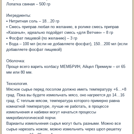
Лопатка свиная – 500 гр
Ингредиенты:
• Нитритная соль – 18…20 гр
• Смесь приправ любая по желанию, в ролике смесь приправ
«Казачья», идеально подойдет смесь «для Ветчин» – 8 гр
• Фосфат пищевой (по желанию) – 3 гр
• Вода – 100 мл (если не добавляете фосфат), 150…200 мл (если
добавляете фосфат пищевой)
Оболочка:
Проще всего варить колбасу МЕМБРИН, Айцел Премиум – от 65
мм или 80 мм.
Технология.
Мясное сырье перед посолом должно иметь температуру +6…+8
град. Пока вы будете измельчать мясо, оно нагреется до 14…16
град. С теплым мясом, температура которого примерно равна
комнатной температуре, лучше не работать, в процессе
измельчения и набивки могут начаться процессы
микробиологической порчи.
Варианты измельчения сырья могут быть разными. Можно все
сырье нарезать ножом, можно измельчить через шрот-решетку