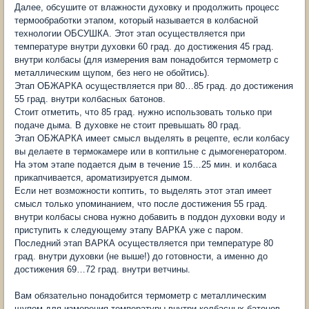
Далее, обсушите от влажности духовку и продолжить процесс
термообработки этапом, который называется в колбасной
технологии ОБСУШКА. Этот этап осуществляется при
температуре внутри духовки 60 град. до достижения 45 град.
внутри колбасы (для измерения вам понадобится термометр с
металлическим щупом, без него не обойтись).
Этап ОБЖАРКА осуществляется при 80…85 град. до достижения
55 град. внутри колбасных батонов.
Стоит отметить, что 85 град. нужно использовать только при
подаче дыма. В духовке не стоит превышать 80 град.
Этап ОБЖАРКА имеет смысл выделять в рецепте, если колбасу
вы делаете в термокамере или в коптильне с дымогенератором.
На этом этапе подается дым в течение 15…25 мин. и колбаса
прикапчивается, ароматизируется дымом.
Если нет возможности коптить, то выделять этот этап имеет
смысл только упоминанием, что после достижения 55 град.
внутри колбасы снова нужно добавить в поддон духовки воду и
приступить к следующему этапу ВАРКА уже с паром.
Последний этап ВАРКА осуществляется при температуре 80
град. внутри духовки (не выше!) до готовности, а именно до
достижения 69…72 град. внутри ветчины.
Вам обязательно понадобится термометр с металлическим
щупом для измерения температуры внутри колбасных батонов.