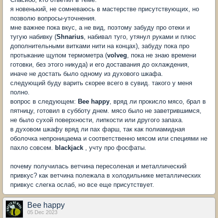
я новенький, не сомневаюсь в мастерстве присутствующих, но
позволю вопросы-уточнения.
мне важнее пока вкус, а не вид, поэтому забуду про отеки и
тугую набивку (
Shnarius
, набивал туго, утянул руками и плюс
дополнительными витками нити на концах), забуду пока про
протыкание щупом термометра (
volveg
, пока не знаю времени
готовки, без этого никуда) и его доставания до охлаждения,
иначе не достать было одному из духового шкафа.
следующий буду варить скорее всего в сувид. такого у меня
полно.
вопрос в следующем:
Bee happy
, вряд ли прокисло мясо, брал в
пятницу, готовил в субботу днем. мясо было не заветрившимся,
не было сухой поверхности, липкости или другого запаха.
в духовом шкафу вряд ли пах фарш, так как полиамидная
оболочка непроницаема и соответственно мясом или специями не
пахло совсем.
blackjack
, учту про фосфаты.
почему получилась ветчина пересоленая и металлический
привкус? как ветчина полежала в холодильнике металлических
привкус слегка ослаб, но все еще присутствует.
Bee happy
05 Dec 2023