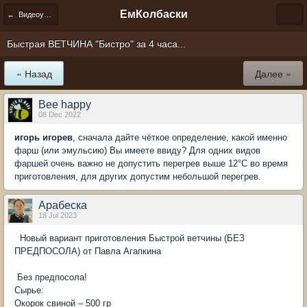
ЕмКолбаски
← Видеоуроки по изготовлению колбас дома
Быстрая ВЕТЧИНА "Бистро" за 4 часа...
« Назад
Далее »
Bee happy
08 Dec 2022
игорь игорев
, сначала дайте чёткое определение, какой именно
фарш (или эмульсию) Вы имеете ввиду? Для одних видов
фаршей очень важно не допустить перегрев выше 12°С во время
приготовления, для других допустим небольшой перегрев.
Арабеска
18 Jul 2023
Новый вариант приготовления Быстрой ветчины (БЕЗ
ПРЕДПОСОЛА) от Павла Агапкина
Без предпосола!
Сырье:
Окорок свиной – 500 гр