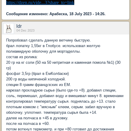
https://dzen.ru/vide...3?share_to=link
Сообщение изменено: Арабеска, 18 July 2023 - 14:26.
ldr
04 Dec 2023
Попробовал сделать данную ветчину быструю.
брал лопатку 1,55кг в Глобусе. использовал желтую
полиамидную оболочку для мортаделлы.
состав из ролика:
20 гр на кг соли (50 на 50 нитритная и каменная помола №1) (30
гр)
фосфат 3,5гр (брал в ЕмКолбаски)
200 гр воды кипяченой холодной.
специи 8 грамм французских из ЕМ.
нарезал прохладное сырье (было где-то +8). добавил специи,
соль, перемешал, добавил воду и вмешивал минут 8. временами
контролировал температуру сырья. поднялась до +13. стало
плотным комком с "мясным" клеем, серым. забил вручную в
оболочку. уплотнил. температура сырья была +14.
далее на полчаса в +45 в духовку.
после на полчаса в +60.
потом воткнул термометр. и при +80 готовил до достижения