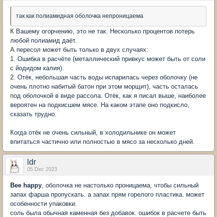
так как полиамидная оболочка непроницаема
К Вашему огорчению, это не так. Несколько процентов потерь
любой полиамид даёт.
А пересол может быть только в двух случаях:
1. Ошибка в расчёте (металлический привкус может быть от соли
с йодидом калия).
2. Отёк, небольшая часть воды испарилась через оболочку (не
очень плотно набитый батон при этом морщит), часть осталась
под оболочкой в виде рассола. Отёк, как я писал выше, наиболее
вероятен на подкисшем мясе. На каком этапе оно подкисло,
сказать трудно.
Когда отёк не очень сильный, в холодильнике он может
впитаться частично или полностью в мясо за несколько дней.
ldr
05 Dec 2023
Bee happy
, оболочка не настолько проницаема, чтобы сильный
запах фарша пропускать. а запах прям горелого пластика. может
особенности упаковки.
соль была обычная каменная без добавок. ошибок в расчете быть