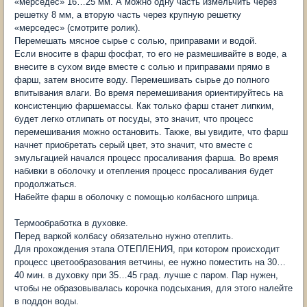
«мерседес» 16…25 мм. А можно одну часть измельчить через
решетку 8 мм, а вторую часть через крупную решетку
«мерседес» (смотрите ролик).
Перемешать мясное сырье с солью, приправами и водой.
Если вносите в фарш фосфат, то его не размешивайте в воде, а
внесите в сухом виде вместе с солью и приправами прямо в
фарш, затем вносите воду. Перемешивать сырье до полного
впитывания влаги. Во время перемешивания ориентируйтесь на
консистенцию фаршемассы. Как только фарш станет липким,
будет легко отлипать от посуды, это значит, что процесс
перемешивания можно остановить. Также, вы увидите, что фарш
начнет приобретать серый цвет, это значит, что вместе с
эмульгацией начался процесс просаливания фарша. Во время
набивки в оболочку и отепления процесс просаливания будет
продолжаться.
Набейте фарш в оболочку с помощью колбасного шприца.
Термообработка в духовке.
Перед варкой колбасу обязательно нужно отеплить.
Для прохождения этапа ОТЕПЛЕНИЯ, при котором происходит
процесс цветообразования ветчины, ее нужно поместить на 30…
40 мин. в духовку при 35…45 град. лучше с паром. Пар нужен,
чтобы не образовывалась корочка подсыхания, для этого налейте
в поддон воды.