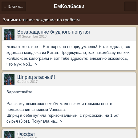
ЕмКолбаски
← Блоги сообщества
Занимательное хождение по граблям
Возвращение блудного попугая
30 September 2018
Бывает же такое... Вот нарочно не придумаешь! Я так ждала, так
ждалааа мондюка из Китая. Предвкушала, как наколбашу всяких
колбасисек килограмм и вот тебе здрасьте: внезапно оказалось,
что муж мой... >
Шприц атасный!
01 June 2017
Здравствуйте!
Расскажу немножко о моём маленьком и горьком опыте
пользования шприцем Vanessa.
Шприц я себе купила горизонтальный, с присоской, на 1,5кг
сырья (3lbs). Покупала на... >
Фосфат