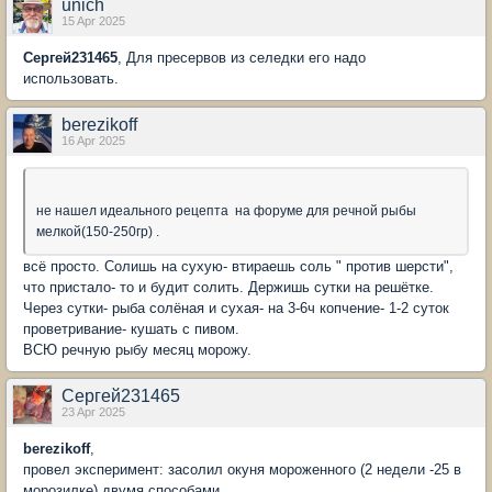
unich
15 Apr 2025
Сергей231465
, Для пресервов из селедки его надо
использовать.
berezikoff
16 Apr 2025
не нашел идеального рецепта на форуме для речной рыбы
мелкой(150-250гр) .
всё просто. Солишь на сухую- втираешь соль " против шерсти",
что пристало- то и будит солить. Держишь сутки на решётке.
Через сутки- рыба солёная и сухая- на 3-6ч копчение- 1-2 суток
проветривание- кушать с пивом.
ВСЮ речную рыбу месяц морожу.
Сергей231465
23 Apr 2025
berezikoff
,
провел эксперимент: засолил окуня мороженного (2 недели -25 в
морозилке) двумя способами