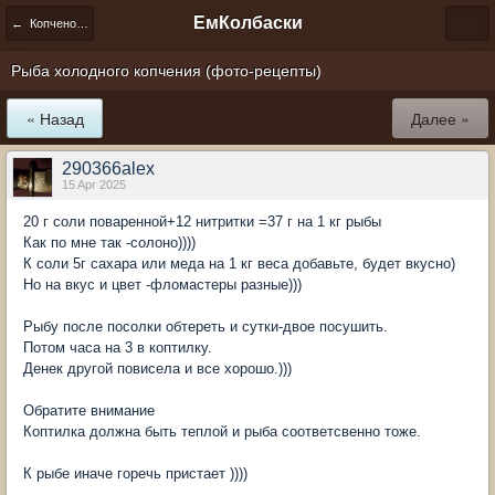
ЕмКолбаски
← Копчености
Рыба холодного копчения (фото-рецепты)
« Назад
Далее »
290366alex
15 Apr 2025
20 г соли поваренной+12 нитритки =37 г на 1 кг рыбы
Как по мне так -солоно))))
К соли 5г сахара или меда на 1 кг веса добавьте, будет вкусно)
Но на вкус и цвет -фломастеры разные)))
Рыбу после посолки обтереть и сутки-двое посушить.
Потом часа на 3 в коптилку.
Денек другой повисела и все хорошо.)))
Обратите внимание
Коптилка должна быть теплой и рыба соответсвенно тоже.
К рыбе иначе горечь пристает ))))