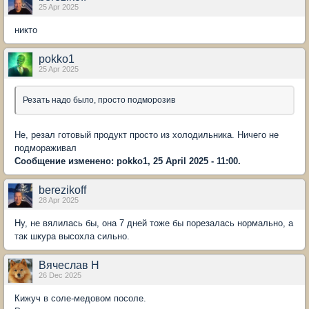
25 Apr 2025
никто
pokko1
25 Apr 2025
Резать надо было, просто подморозив
Не, резал готовый продукт просто из холодильника. Ничего не
подмораживал
Сообщение изменено: pokko1, 25 April 2025 - 11:00.
berezikoff
28 Apr 2025
Ну, не вялилась бы, она 7 дней тоже бы порезалась нормально, а
так шкура высохла сильно.
Вячеслав Н
26 Dec 2025
Кижуч в соле-медовом посоле.