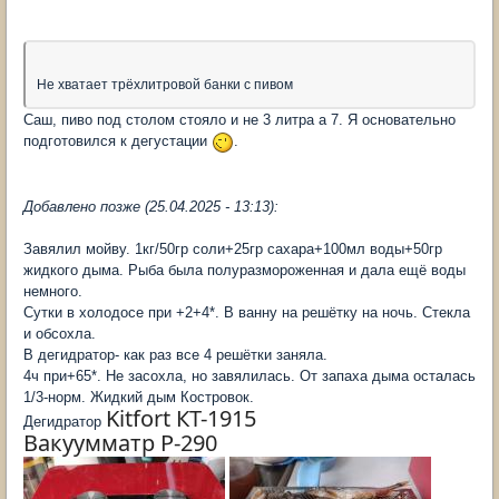
Не хватает трёхлитровой банки с пивом
Саш, пиво под столом стояло и не 3 литра а 7. Я основательно
подготовился к дегустации
.
Добавлено позже (25.04.2025 - 13:13):
Завялил мойву. 1кг/50гр соли+25гр сахара+100мл воды+50гр
жидкого дыма. Рыба была полуразмороженная и дала ещё воды
немного.
Сутки в холодосе при +2+4*. В ванну на решётку на ночь. Стекла
и обсохла.
В дегидратор- как раз все 4 решётки заняла.
4ч при+65*. Не засохла, но завялилась. От запаха дыма осталась
1/3-норм. Жидкий дым Костровок.
Kitfort КТ-1915
Дегидратор
Вакуумматр Р-290