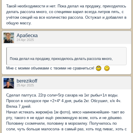
Такой необходимости и нет. Пока делал на продажу, приходилось
делать рассола много, со специями варил всегда литров пять, с
учётом секций на все количество рассола. Остужал и добавлял в
общую массу.
Арабеска
24 Apr 2025
Пока делал на продажу, приходилось делать рассола много,
Мне с моими объемами с твоими не сравниться!
berezikoff
25 Apr 2025
Сделал палтуса. 22гр соли+5гр сахара на 1кг рыбы+1л воды.
Просол в холодосе при +2+4* 4 дня, рыба 2кг. Обсушил, х/к 4ч.
Вялка 7 дней.
Начал истекать жиром(на 1м фото), мясо наинежнейшее- тает во
рту, такого я не едал ещё- рекомендую всем, хоть и не дёшево.
Половину схомячили, половину в морозилку. Получилось по
соли, чуть больше малосола- в самый раз, хоть под пивас, хоть с