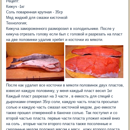
Рецепт:
Кижуч -1кг
Соль поваренная крупная - 35гр
Мед жидкий для смазки кисточкой
Технология;
Кижуча замороженного разморозил в холодильнике. После у
кижуча отрезать голову если был с головой и разрезать на пласт
на две половинки удалив хребет и косточки из мякоти.
После как удалил все косточки в мякоти половинок двух пластов,
взвесил каждую половинку, у меня каждый пласт весил 1кг
Каждый пласт разрезал на 3 части , в емкость для специй с
дырочками отмерил 35гр соли, каждую часть пласта просыпал
солью и каждую часть смазал кисточкой медом, дно емкости
также прошел отмеренной в баночке солью. Так поступил и со
второй частью пласта. первые части пласта уложил кожей вниз
на соль , вторые части второго пласта также посоленные и
смазанные медом положил мясом к мясу , кожу второго пласта