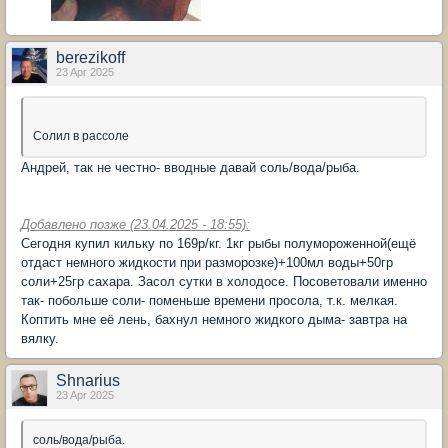
berezikoff
23 Apr 2025
Солил в рассоле
Андрей, так не честно- вводные давай соль/вода/рыба.
Добавлено позже (23.04.2025 - 18:55):
Сегодня купил кильку по 169р/кг. 1кг рыбы полумороженной(ещё
отдаст немного жидкости при разморозке)+100мл воды+50гр
соли+25гр сахара. Засол сутки в холодосе. Посоветовали именно
так- побольше соли- поменьше времени просола, т.к. мелкая.
Коптить мне её лень, бахнул немного жидкого дыма- завтра на
вялку.
Shnarius
23 Apr 2025
соль/вода/рыба.