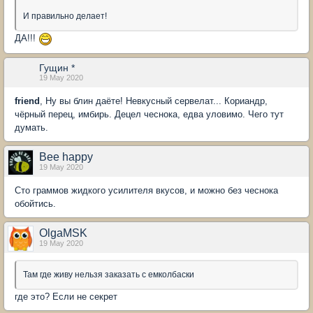
И правильно делает!
ДА!!!
Гущин *
19 May 2020
friend
, Ну вы блин даёте! Невкусный сервелат... Кориандр,
чёрный перец, имбирь. Децел чеснока, едва уловимо. Чего тут
думать.
Bee happy
19 May 2020
Сто граммов жидкого усилителя вкусов, и можно без чеснока
обойтись.
OlgaMSK
19 May 2020
Там где живу нельзя заказать с емколбаски
где это? Если не секрет