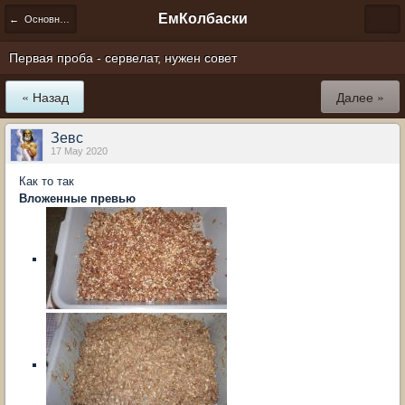
ЕмКолбаски
← Основные принципы приготовления колбас дома
Первая проба - сервелат, нужен совет
« Назад
Далее »
Зевс
17 May 2020
Как то так
Вложенные превью