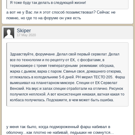
Я тоже буду так делать в следующей жизни!
а вот не у Вас ли я этот способ позаимствовал? Сейчас не
помню, но где то на форуме он уже есть
Skiper
17 May 2020
Здравствуйте, форумчане. Делал свой первый сервелат. Делал
все по технологии и по рецепту от ЕК, с фосфатами, в
термокамере с тремя температурными режимами: обсушка,
жарка с дымом, варка с паром. Свинья своя, домашнего откорма,
отлежалась в холодильнике 5-6 дней. PH мерил ТЕСТО 205. Фарш
вымешивал на планетарном миксере. Специи от ЕК Сервелат
Венский. На вкус и запах специи отработали на отлично. Рисунок
получился неплохой. А вот консистенция никакая, ватная какая то
колбаса получилась. Подскажите, в чем может быть ошибка.
у меня так было, когда подмороженный фарш набивал в
оболочку...как плотно не набивай, ледышки не сомнутся...