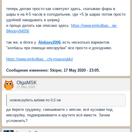
теперь делаю просто как советуют здесь, скатываю фарш в
шары и на 4-5 часов в холодильник, где +5 (в шарах потом просто
удобней закидывать в шприц)
и проще делать как описано здесь:
https://www.emkolbas...ge-
8#entry84056
так же, в блоге у
Aleksey2006
,
есть несколько вариантов
"колбасы при помощи мясорубки" все просто и доходчиво.
https://www.emkolbas...chi-miasorubki/
Сообщение изменено: Skiper, 17 May 2020 - 23:05.
OlgaMSK
17 May 2020
ножом рубить кубики по 0,5 см
да берете грудинку, смешиваете с мясом, всё кусками под
мясорубку, подмораживаете и крутите всё вместе. Зачем
усложнять?