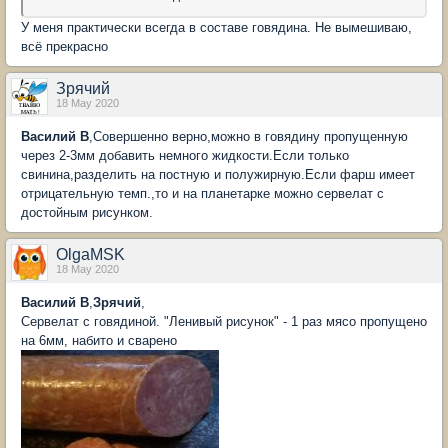
У меня практически всегда в составе говядина. Не вымешиваю,
всё прекрасно
Зрячий
18 May 2020
Василий В
,Совершенно верно,можно в говядину пропущенную
через 2-3мм добавить немного жидкости.Если только
свинина,разделить на постную и полужирную.Если фарш имеет
отрицательную темп.,то и на планетарке можно сервелат с
достойным рисунком.
OlgaMSK
18 May 2020
Василий В
,
Зрячий
,
Сервелат с говядиной. "Ленивый рисунок" - 1 раз мясо пропущено
на 6мм, набито и сварено