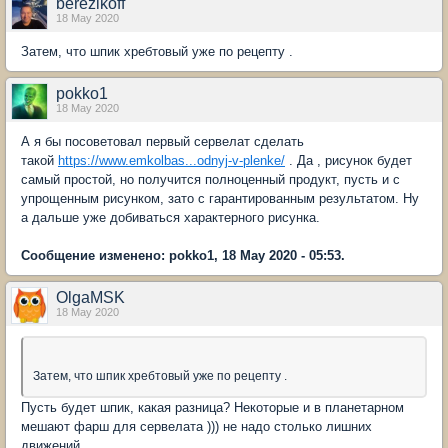
berezikoff
18 May 2020
Затем, что шпик хребтовый уже по рецепту .
pokko1
18 May 2020
А я бы посоветовал первый сервелат сделать
такой
https://www.emkolbas...odnyj-v-plenke/
. Да , рисунок будет
самый простой, но получится полноценный продукт, пусть и с
упрощенным рисунком, зато с гарантированным результатом. Ну
а дальше уже добиваться характерного рисунка.
Сообщение изменено: pokko1, 18 May 2020 - 05:53.
OlgaMSK
18 May 2020
Затем, что шпик хребтовый уже по рецепту .
Пусть будет шпик, какая разница? Некоторые и в планетарном
мешают фарш для сервелата ))) не надо столько лишних
движений