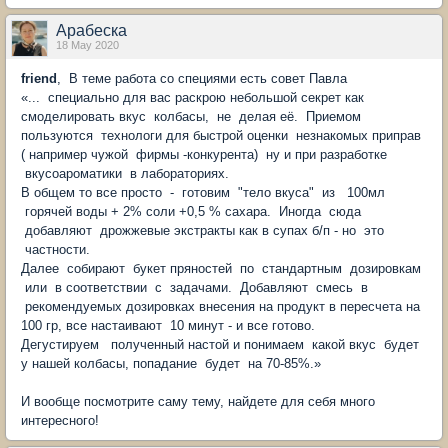
Арабеска
18 May 2020
friend
, В теме работа со специями есть совет Павла
«... специально для вас раскрою небольшой секрет как
смоделировать вкус колбасы, не делая её. Приемом
пользуются технологи для быстрой оценки незнакомых приправ
( например чужой фирмы -конкурента) ну и при разработке
вкусоароматики в лабораториях.
В общем то все просто - готовим "тело вкуса" из 100мл
горячей воды + 2% соли +0,5 % сахара. Иногда сюда
добавляют дрожжевые экстракты как в супах б/п - но это
частности.
Далее собирают букет пряностей по стандартным дозировкам
или в соответствии с задачами. Добавляют смесь в
рекомендуемых дозировках внесения на продукт в пересчета на
100 гр, все настаивают 10 минут - и все готово.
Дегустируем полученный настой и понимаем какой вкус будет
у нашей колбасы, попадание будет на 70-85%.»
И вообще посмотрите саму тему, найдете для себя много
интересного!