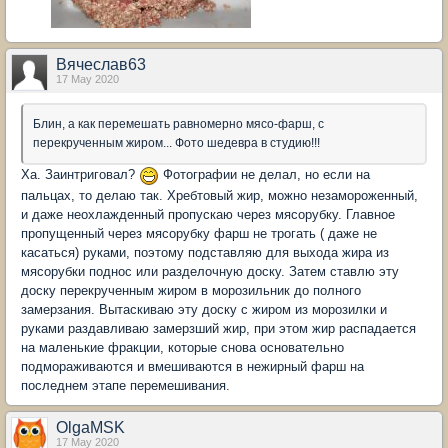
Вячеслав63
17 May 2020
Блин, а как перемешать равномерно мясо-фарш, с
перекрученным жиром... Фото шедевра в студию!!!
Ха. Заинтриговал?
Фотографии не делал, но если на
пальцах, то делаю так. Хребтовый жир, можно незамороженный,
и даже неохлажденный пропускаю через мясорубку. Главное
пропущенный через мясорубку фарш не трогать ( даже не
касаться) руками, поэтому подставляю для выхода жира из
мясорубки поднос или разделочную доску. Затем ставлю эту
доску перекрученным жиром в морозильник до полного
замерзания. Вытаскиваю эту доску с жиром из морозилки и
руками раздавливаю замерзший жир, при этом жир распадается
на маленькие фракции, которые снова основательно
подмораживаются и вмешиваются в нежирный фарш на
последнем этапе перемешивания.
OlgaMSK
17 May 2020