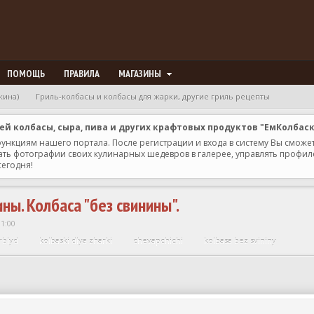
ПОМОЩЬ
ПРАВИЛА
МАГАЗИНЫ
кина)
Гриль-колбасы и колбасы для жарки, другие гриль рецепты
 колбасы, сыра, пива и других крафтовых продуктов "ЕмКолбас
 функциям нашего портала. После регистрации и входа в систему Вы сможе
ь фотографии своих кулинарных шедевров в галерее, управлять профилем 
сегодня!
ны. Колбаса "без свинины".
11:00
rblyd
kolbaski dlya zharki
chevapchichi
kolbasa bez svininy