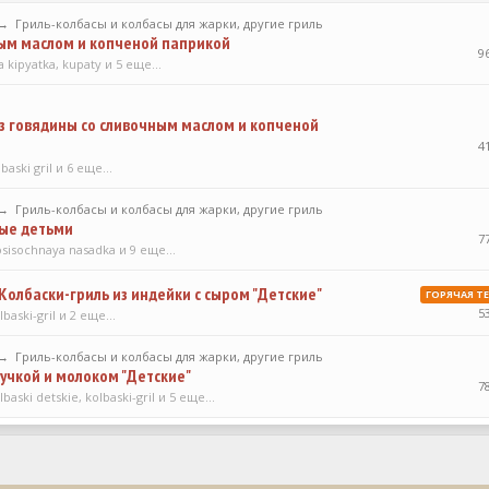
→
Гриль-колбасы и колбасы для жарки, другие гриль
ным маслом и копченой паприкой
9
a kipyatka
,
kupaty
и 5 еще...
з говядины со сливочным маслом и копченой
4
baski gril
и 6 еще...
→
Гриль-колбасы и колбасы для жарки, другие гриль
ные детьми
7
osisochnaya nasadka
и 9 еще...
Колбаски-гриль из индейки с сыром "Детские"
ГОРЯЧАЯ Т
5
lbaski-gril
и 2 еще...
→
Гриль-колбасы и колбасы для жарки, другие гриль
нучкой и молоком "Детские"
7
lbaski detskie
,
kolbaski-gril
и 5 еще...