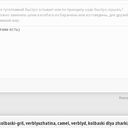
 же тугоплавкий быстро остывает или по принципу надо быстро скушать?
ожно заменить шпик в колбасе из баранины или из говядины, для друзей
овяжий жир.
ячим есть)
Верну
aski-gril, verblyuzhatina, camel, verblyd, kolbaski dlya zharki,