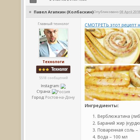
Павел Агапкин (Колбаскин)
Опубликовано
08 April 2018
Главный технолог
СМОТРЕТЬ этот рецепт н
Технологи
5518 сообщений
Instagram:
Страна:
Город:
Ростов-на-Дону
Ингредиенты:
Верблюжатина (либо
Бараний жир (курдюк
Поваренная соль – 
Вода – 100 мл