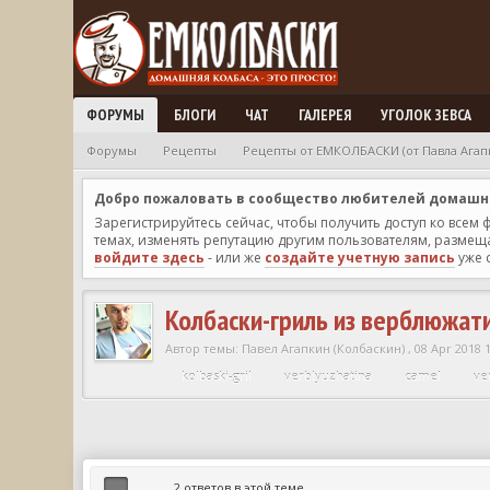
ФОРУМЫ
БЛОГИ
ЧАТ
ГАЛЕРЕЯ
УГОЛОК ЗЕВСА
Форумы
Рецепты
Рецепты от ЕМКОЛБАСКИ (от Павла Агап
Добро пожаловать в сообщество любителей домашней
Зарегистрируйтесь сейчас, чтобы получить доступ ко всем
темах, изменять репутацию другим пользователям, размещат
войдите здесь
- или же
создайте учетную запись
уже 
Колбаски-гриль из верблюжати
Автор темы:
Павел Агапкин (Колбаскин)
,
08 Apr 2018 
kolbaski-gril
verblyuzhatina
camel
ve
2 ответов в этой теме