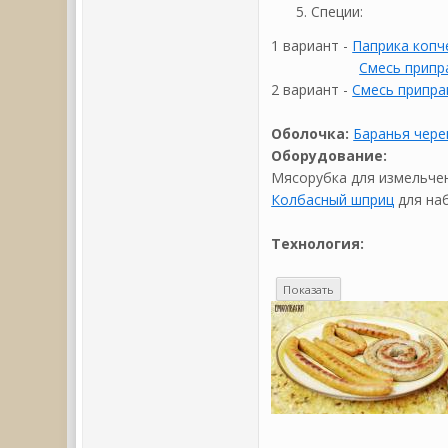
Специи:
1 вариант -
Паприка копче
Смесь припр
2 вариант -
Смесь припра
Оболочка:
Баранья чере
Оборудование:
Мясорубка для измельче
Колбасный шприц
для на
Технология: