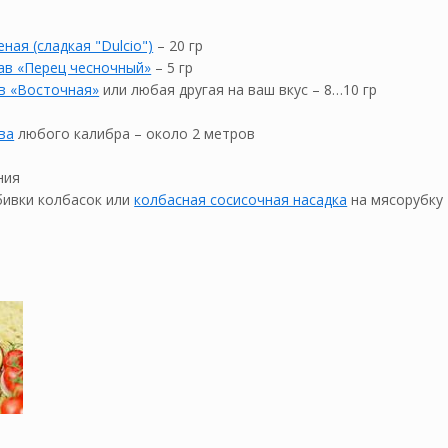
ная (сладкая "Dulcio")
– 20 гр
ав «Перец чесночный»
– 5 гр
в «Восточная»
или любая другая на ваш вкус – 8…10 гр
ва
любого калибра – около 2 метров
ния
бивки колбасок или
колбасная сосисочная насадка
на мясорубку