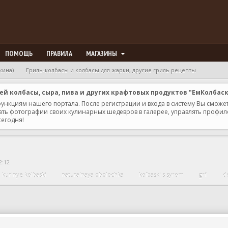
ПОМОЩЬ
ПРАВИЛА
МАГАЗИНЫ
кина)
Гриль-колбасы и колбасы для жарки, другие гриль рецепты
 колбасы, сыра, пива и других крафтовых продуктов "ЕмКолбас
 функциям нашего портала. После регистрации и входа в систему Вы сможе
ь фотографии своих кулинарных шедевров в галерее, управлять профилем 
сегодня!
2:12
kurinye kolbaski
naturalnaya obolochka
kolbaski s syrom
gril
d