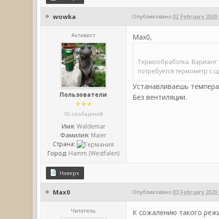
wowka
Опубликовано
02 February 2020 
Активист
Max0,
Термообработка. Вариант 1
потребуется термометр с 
Устанавливаешь температ
Пользователи
Без вентиляции.
55 сообщений
Имя:
Waldemar
Фамилия:
Maier
Страна:
Город:
Hamm (Westfalen)
Наверх
Max0
Опубликовано
03 February 2020 
Читатель
К сожалению такого режи