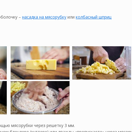
оболочку –
насадка на мясорубку
или
колбасный шприц
ощью мясорубки через решетку 3 мм.
ом блендере (куттере) или дважды «пропускаете» через мясорубк