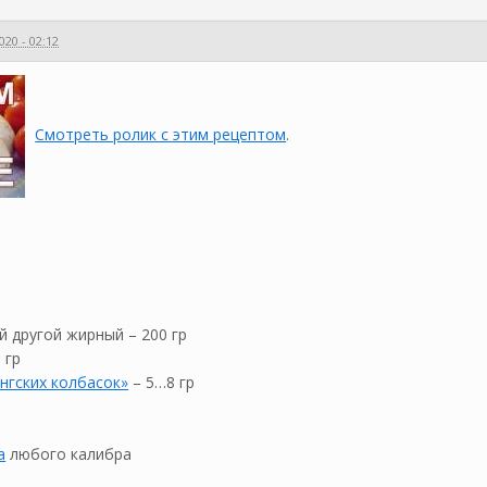
020 - 02:12
Смотреть ролик с этим рецептом
.
 другой жирный – 200 гр
 гр
нгских колбасок»
– 5…8 гр
а
любого калибра