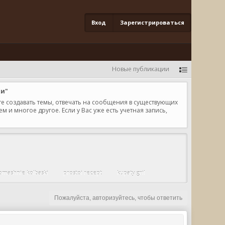
Вход
Зарегистрироваться
Новые публикации
ки"
те создавать темы, отвечать на сообщения в существующих
и многое другое. Если у Вас уже есть учетная запись,
omashnie kolbaski
prostoi recept
kupaty gril
Пожалуйста, авторизуйтесь, чтобы ответить