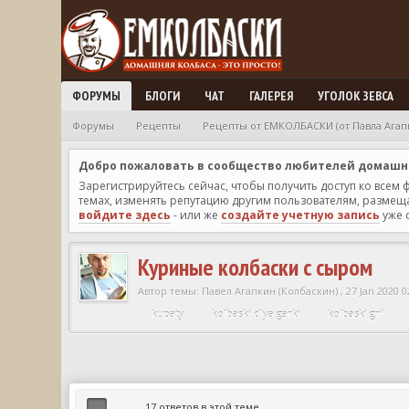
ФОРУМЫ
БЛОГИ
ЧАТ
ГАЛЕРЕЯ
УГОЛОК ЗЕВСА
Форумы
Рецепты
Рецепты от ЕМКОЛБАСКИ (от Павла Агап
Добро пожаловать в сообщество любителей домашней
Зарегистрируйтесь сейчас, чтобы получить доступ ко всем
темах, изменять репутацию другим пользователям, размещат
войдите здесь
- или же
создайте учетную запись
уже 
Куриные колбаски с сыром
Автор темы:
Павел Агапкин (Колбаскин)
,
27 Jan 2020 0
kupaty
kolbaski dlya garki
kolbaski gril
17 ответов в этой теме