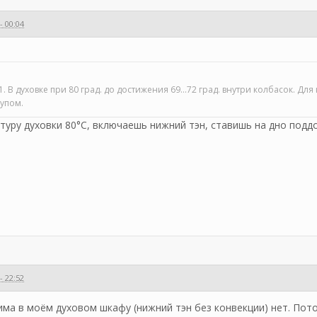
- 00:04
. В духовке при 80 град. до достижения 69…72 град. внутри колбасок. Дл
щупом.
уру духовки 80°С, включаешь нижний тэн, ставишь на дно поддо
- 22:52
ма в моём духовом шкафу (нижний тэн без конвекции) нет. Пото