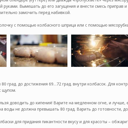
 руками. Вымешать до его загущения и внести смесь приправ и
рительно замочить перед набивкой.
олочку с помощью колбасного шприца или с помощью мясорубки
ри 80 град. до достижения 69…72 град. внутри колбасок. Для ко
с щупом.
льзя доводить до кипения! Варите на медленном огне, и лучше, 
а воды не должна превышать 80 град. Варить до готовности, до 
лбаски для придания пикантности вкусу и для красоты – обжарит