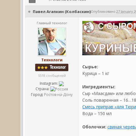
Павел Агапкин (Колбаскин)
Опубликовано
27 January 2
Главный технолог
Технологи
Сырье:
Курица – 1 кг
5518 сообщений
Instagram:
Ингредиенты:
Страна:
Сыр «Маасдам» или любой
Город:
Ростов-на-Дону
Соль поваренная – 16…18
Смесь приправ «для Тюри
Вода – 150 мл
Оболочки:
свиная черев