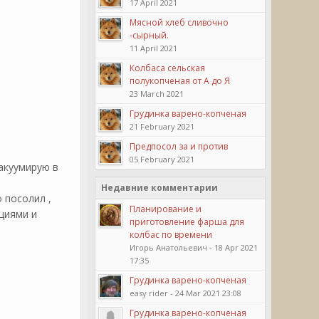
17 April 2021
Мясной хлеб сливочно
-сырный.
11 April 2021
Колбаса сельская
полукопченая от А до Я
23 March 2021
Грудинка варено-копченая
21 February 2021
Предпосол за и против
05 February 2021
вакуумирую в
Недавние комментарии
 посолил ,
Планирование и
ециями и
приготовление фарша для
колбас по времени
Игорь Анатольевич - 18 Apr 2021
17:35
Грудинка варено-копченая
easy rider - 24 Mar 2021 23:08
Грудинка варено-копченая