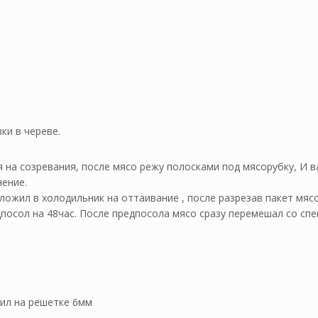
ки в череве.
я на созревания, после мясо режу полосками под мясорубку, И 
нение.
ложил в холодильник на оттаивание , после разрезав пакет мясо
дпосол на 48час. После предпосола мясо сразу перемешал со сп
ил на решетке 6мм