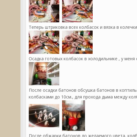
Теперь штриковка всех колбасок и вязка в колечк
Осадка готовых колбасок в холодильнике , у меня с
После осадки батонов обсушка батонов в коптиль
колбасками до 10см., для прохода дыма между кол
После обжарки батонов до желаемого цвета, колб