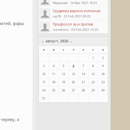
МаринаА - 16 Mar 2021 10:01
Грудинка варено-копченая
vip78 - 25 Feb 2021 09:23
нитей, фарш
Предпосол за и против
Goodness - 05 Feb 2021 15:26
←
август, 2026
→
п
в
с
ч
п
с
в
1
2
3
4
5
6
7
8
9
10
11
12
13
14
15
16
17
18
19
20
21
22
23
24
25
26
27
28
29
30
31
череву, а