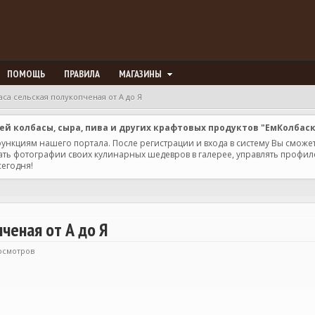
ПОМОЩЬ
ПРАВИЛА
МАГАЗИНЫ
аса сельская полукопченая от А до Я
 колбасы, сыра, пива и других крафтовых продуктов "ЕмКолбас
 функциям нашего портала. После регистрации и входа в систему Вы сможе
ь фотографии своих кулинарных шедевров в галерее, управлять профилем 
сегодня!
ченая от А до Я
росмотров