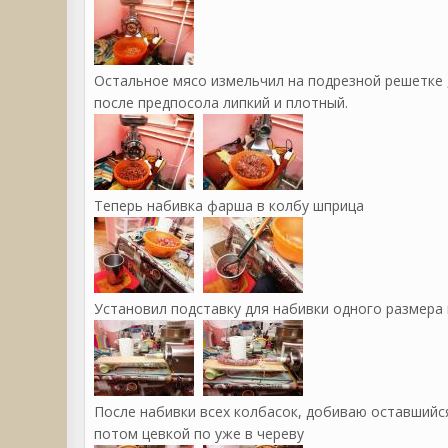
Остальное мясо измельчил на подрезной решетке 
после предпосола липкий и плотный.
Теперь набивка фарша в колбу шприца
Установил подставку для набивки одного размера 
После набивки всех колбасок, добиваю оставшийся
потом цевкой по уже в череву