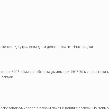
и
 вечера до утра, если днем делать ,хватит 4час осадки
не при 60С* 40мин, и обжарка дымом при 75С* 50 мин, расстоян
басками.
аску завакуумировал в вакуум пакет и варил с погружным терм