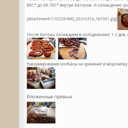
80С* до 69-70С* внутри батонов. И охлаждение ср
[attachment=110229:IMG_20210316_161501.jpg]
После батоны охлаждаем в холодильнике 1-2 дня, 
Вакуумирование колбасы на хранение в морозилку
Вложенные превью