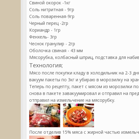
Свиной окорок -1кг
Соль нитритная - 9гр
Соль поваренная-9гр
Черный перец -2гр
Кориандр - 1гр
Фенхель- 3гр
Чеснок гранулир - 2гр
Оболочка свиная - 43 мм
Мясорубка, колбасный шприц, подставка для набив
Технология;
Мясо после покупки кладу в холодильник на 2-3 дн
вакуум пакеты по 3кг и убираю в морозилку на хра
Теперь по рецепту, пакет с мясом из морозилки по
снова в пакете завакуумировал и отправил на пре
отправил на измельчение на мясорубку.
После отделив 15% мяса с жирной частью измельч