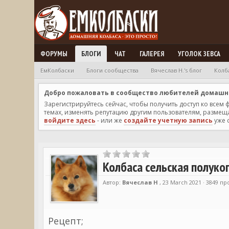
ФОРУМЫ
БЛОГИ
ЧАТ
ГАЛЕРЕЯ
УГОЛОК ЗЕВСА
ЕмКолбаски
Блоги сообщества
Вячеслав Н.'s блог
Колб
Добро пожаловать в сообщество любителей домашней
Зарегистрируйтесь сейчас, чтобы получить доступ ко всем
темах, изменять репутацию другим пользователям, размещат
войдите здесь
- или же
создайте учетную запись
уже 
Колбаса сельская полукоп
Автор:
Вячеслав Н
, 23 March 2021 · 3849 п
Рецепт;