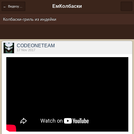
ЕмКолбаски
← Видеоуроки по изготовлению колбас дома
Колбаски-гриль из индейки
CODEONETEAM
17 Nov 2017