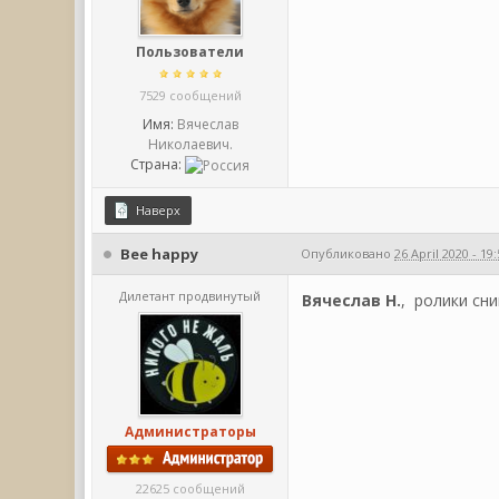
Пользователи
7529 сообщений
Имя:
Вячеслав
Николаевич.
Страна:
Наверх
Bee happy
Опубликовано
26 April 2020 - 19
Дилетант продвинутый
Вячеслав Н.
, ролики сн
Администраторы
22625 сообщений