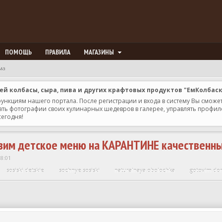
ПОМОЩЬ
ПРАВИЛА
МАГАЗИНЫ
ма
 колбасы, сыра, пива и других крафтовых продуктов "ЕмКолбас
 функциям нашего портала. После регистрации и входа в систему Вы сможе
ь фотографии своих кулинарных шедевров в галерее, управлять профилем 
сегодня!
азим детское меню на КАРАНТИНЕ качественны
18:01
sosiski detskie
sochnye sosiski
naturalnaya obolochka
gotovim dom