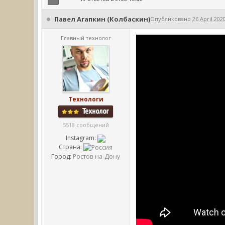
Павел Агапкин (Колбаскин)
Опубликовано
26 April 2020
Главный технолог
Технологи
5518 сообщений
Instagram:
Страна:
Город:
Ростов-на-Дону