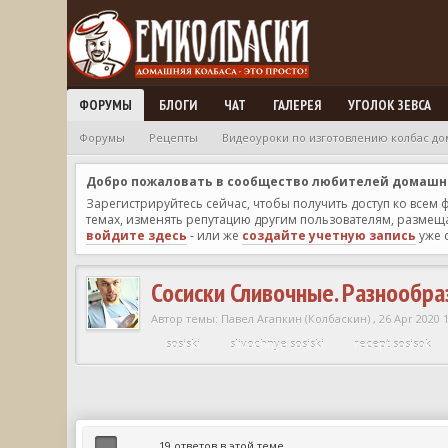
ФОРУМЫ
БЛОГИ
ЧАТ
ГАЛЕРЕЯ
УГОЛОК ЗЕВСА
Форумы
Рецепты
Видеоуроки по изготовлению колбас до
Добро пожаловать в сообщество любителей домашней
Зарегистрируйтесь сейчас, чтобы получить доступ ко всем
темах, изменять репутацию другим пользователям, размещат
войдите здесь
- или же
создайте учетную запись
уже 
Сосиски Сливочные. Разнообр
Автор темы:
Павел Агапкин (Колбаскин)
,
26 Apr 2020 
sosiski
slivochnye sosiski
recept sosisok
19 ответов в этой теме