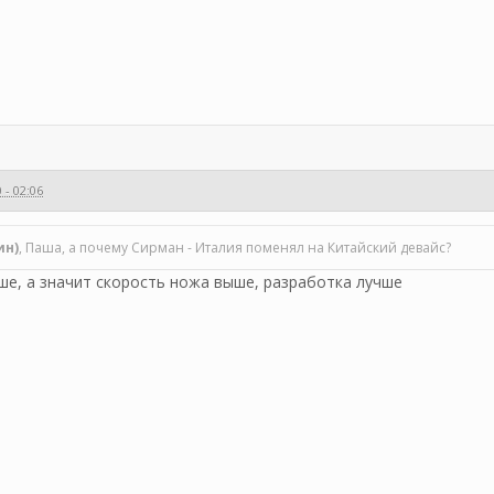
 - 02:06
ин)
, Паша, а почему Сирман - Италия поменял на Китайский девайс?
ше, а значит скорость ножа выше, разработка лучше