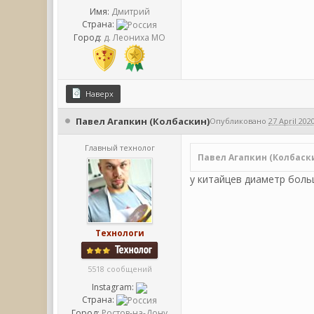
Имя:
Дмитрий
Страна:
Город:
д. Леониха МО
Наверх
Павел Агапкин (Колбаскин)
Опубликовано
27 April 2020
Главный технолог
Павел Агапкин (Колбаск
у китайцев диаметр боль
Технологи
5518 сообщений
Instagram:
Страна:
Город:
Ростов-на-Дону