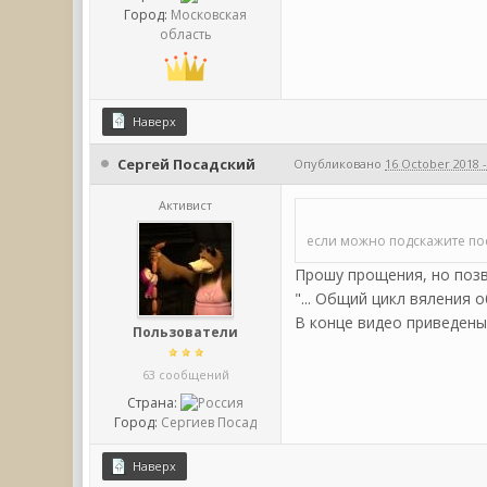
Город:
Московская
область
Наверх
Сергей Посадский
Опубликовано
16 October 2018 -
Активист
если можно подскажите по
Прошу прощения, но позв
"... Общий цикл вяления 
В конце видео приведены
Пользователи
63 сообщений
Страна:
Город:
Сергиев Посад
Наверх