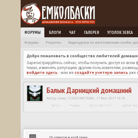
ФОРУМЫ
БЛОГИ
ЧАТ
ГАЛЕРЕЯ
УГОЛОК ЗЕВСА
Форумы
Рецепты
Видеоуроки по изготовлению колбас до
Добро пожаловать в сообщество любителей домашней
Зарегистрируйтесь сейчас, чтобы получить доступ ко всем
темах, изменять репутацию другим пользователям, размещат
войдите здесь
- или же
создайте учетную запись
уже 
Балык Дарницкий домашний
Автор темы:
CODEONETEAM
,
17 Nov 2017 16:10
balyk
myaso
balyk darnickii
vyalenoe
16 ответов в этой теме