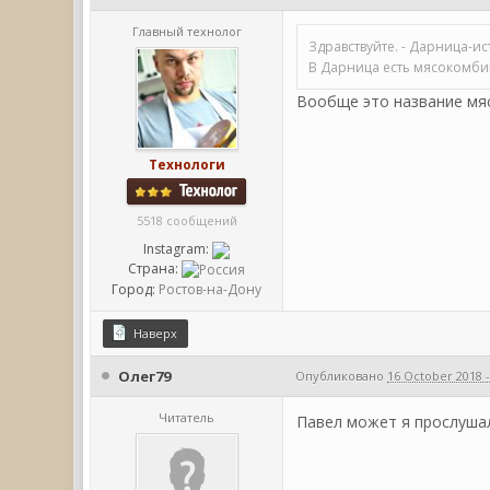
Главный технолог
Здравствуйте. - Дарница-и
В Дарница есть мясокомбин
Вообще это название мяс
Технологи
5518 сообщений
Instagram:
Страна:
Город:
Ростов-на-Дону
Наверх
Олег79
Опубликовано
16 October 2018 -
Читатель
Павел может я прослушал