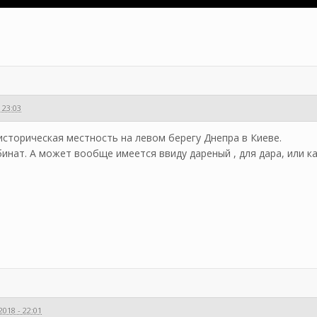
 23:03
-историческая местность на левом берегу Днепра в Киеве.
инат. А может вообще имеется ввиду дареный , для дара, или ка
018 - 22:01