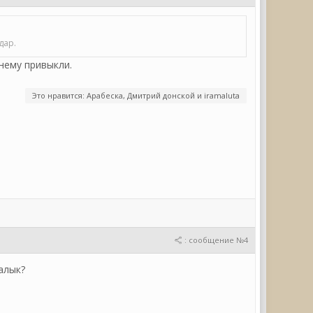
дар.
нему привыкли.
Это нравится: Арабеска, Дмитрий донской и iramaluta
: сообщение №4
алык?