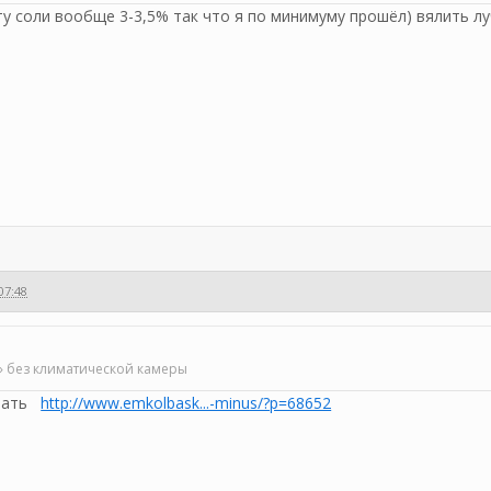
у соли вообще 3-3,5% так что я по минимуму прошёл) вялить луч
07:48
» без климатической камеры
овать
http://www.emkolbask...-minus/?p=68652