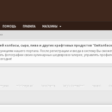
ПОМОЩЬ
ПРАВИЛА
МАГАЗИНЫ
ма
 колбасы, сыра, пива и других крафтовых продуктов "ЕмКолбас
 функциям нашего портала. После регистрации и входа в систему Вы сможе
ь фотографии своих кулинарных шедевров в галерее, управлять профилем 
сегодня!
 myaso
nitritnaya sol
kopchenie
balyk domashnii
recept
do