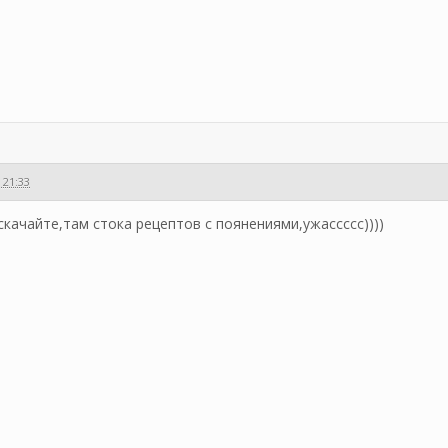
 21:33
скачайте,там стока рецептов с поянениями,ужассссс))))