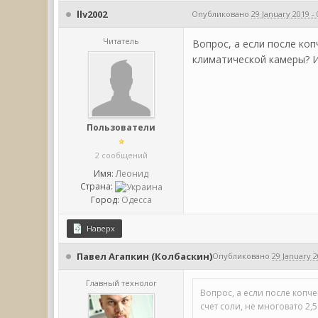
llv2002
Опубликовано
29 January 2019 - 
Читатель
Вопрос, а если после ко
климатической камеры? И
Пользователи
2 сообщений
Имя:
Леонид
Страна:
Город:
Одесса
Наверх
Павел Агапкин (Колбаскин)
Опубликовано
29 January 2
Главный технолог
Вопрос, а если после копч
счет соли, не многовато 2,