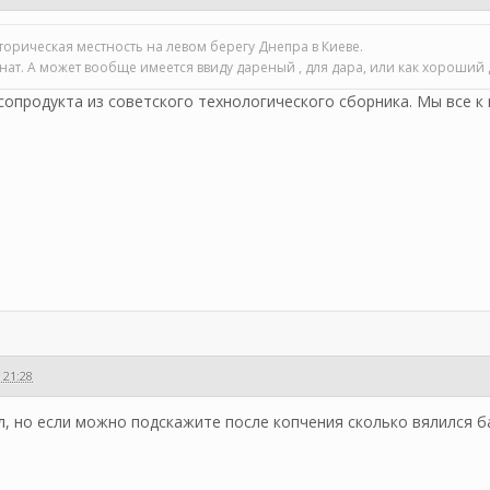
сторическая местность на левом берегу Днепра в Киеве.
ат. А может вообще имеется ввиду дареный , для дара, или как хороший 
опродукта из советского технологического сборника. Мы все к 
 21:28
, но если можно подскажите после копчения сколько вялился б