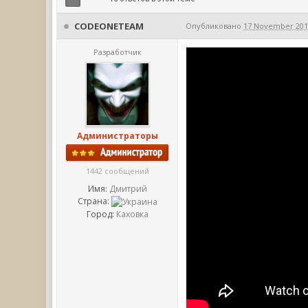
CODEONETEAM
Опубликовано
17 November 2017
Разработчик
Администраторы
1442 сообщений
Имя:
Дмитрий
Страна:
Город:
Каховка