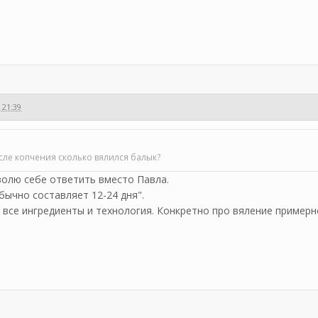
 21:39
сле копчения сколько вялился балык?
олю себе ответить вместо Павла.
обычно составляет 12-24 дня".
 все ингрeдиенты и технология. Конкретно про вяление примерно