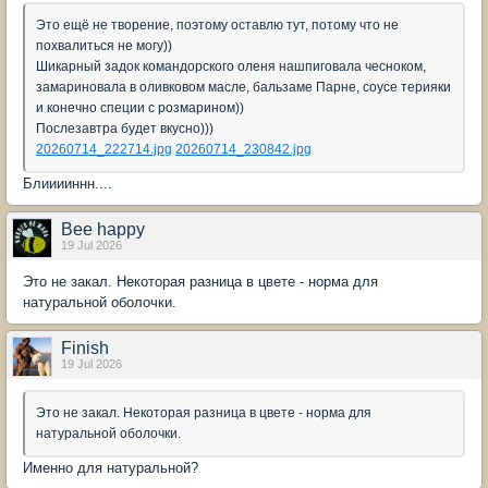
Это ещё не творение, поэтому оставлю тут, потому что не
похвалиться не могу))
Шикарный задок командорского оленя нашпиговала чесноком,
замариновала в оливковом масле, бальзаме Парне, соусе терияки
и конечно специи с розмарином))
Послезавтра будет вкусно)))
20260714_222714.jpg
20260714_230842.jpg
Блииииннн....
Bee happy
19 Jul 2026
Это не закал. Некоторая разница в цвете - норма для
натуральной оболочки.
Finish
19 Jul 2026
Это не закал. Некоторая разница в цвете - норма для
натуральной оболочки.
Именно для натуральной?