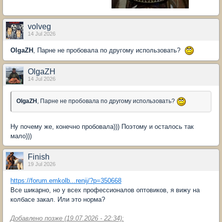
volveg
14 Jul 2026
OlgaZH
, Парне не пробовала по другому использовать?
OlgaZH
14 Jul 2026
OlgaZH
, Парне не пробовала по другому использовать?
Ну почему же, конечно пробовала))) Поэтому и осталось так
мало)))
Finish
19 Jul 2026
https://forum.emkolb...renij/?p=350668
Все шикарно, но у всех профессионалов оптовиков, я вижу на
колбасе закал. Или это норма?
Добавлено позже (19.07.2026 - 22:34):