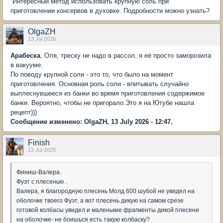
Интересный метод использовать крупную соль при
приготовлении консервов в духовке. Подробности можно узнать?
OlgaZH
13 Jul 2026
Арабеска
, Оля, треску не надо в рассол, я её просто заморозила
в вакууме.
По поводу крупной соли - это то, что было на момент
приготовления. Основная роль соли - впитывать случайно
выплеснувшееся из банки во время приготовления содержимое
банки. Вероятно, чтобы не пригорало.Это я на Ютубе нашла
рецепт)))
Сообщение изменено: OlgaZH, 13 July 2026 - 12:47.
Finish
13 Jul 2026
Финиш-Валера.
Фуэт с плесенью .
Валера, я благородную плесень Молд 600 шубой не увидел на
оболочке твоего Фуэт, а вот плесень дикую на самом срезе
готовой колбасы увидел и маленькие фрагменты дикой плесени
на оболочке- не боишься есть такую колбаску?