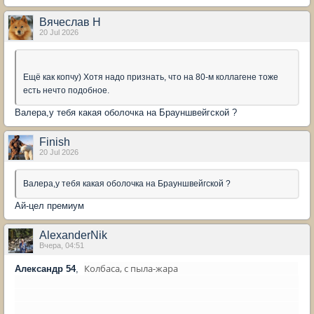
Вячеслав Н
20 Jul 2026
Ещё как копчу) Хотя надо признать, что на 80-м коллагене тоже
есть нечто подобное.
Валера,у тебя какая оболочка на Брауншвейгской ?
Finish
20 Jul 2026
Валера,у тебя какая оболочка на Брауншвейгской ?
Ай-цел премиум
AlexanderNik
Вчера, 04:51
Колбаса, с пыла-жара
Александр 54
,