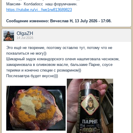
Максим- Колбабосс наш форумчанин.
https://rutube.ru/vi...fwe1rw813689823
Сообщение изменено: Вячеслав Н, 13 July 2026 - 17:08.
OlgaZH
14 Jul 2026
Это ещё не творение, поэтому оставлю тут, потому что не
похвалиться не могу))
Шикарный задок командорского оленя нашпиговала чесноком,
замариновала в оливковом масле, бальзаме Парне, соусе
терияки и конечно специи с розмарином))
Послезавтра будет вкусно)))