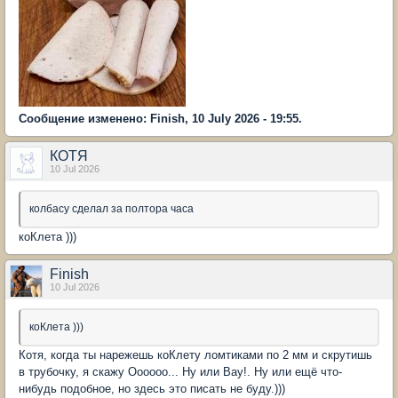
Сообщение изменено: Finish, 10 July 2026 - 19:55.
КОТЯ
10 Jul 2026
колбасу сделал за полтора часа
коКлета )))
Finish
10 Jul 2026
коКлета )))
Котя, когда ты нарежешь коКлету ломтиками по 2 мм и скрутишь
в трубочку, я скажу Оооооо... Ну или Вау!. Ну или ещё что-
нибудь подобное, но здесь это писать не буду.)))