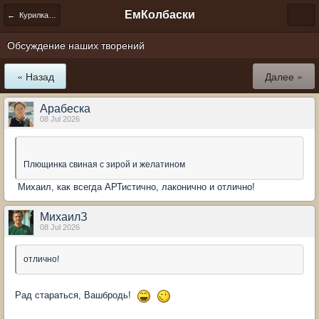
ЕмКолбаски
← Курилка-болталка
Обсуждение наших творений
« Назад
Далее »
Арабеска
08 Jul 2026
Плющинка свиная с зирой и желатином
Михаил, как всегда АРТистично, лаконично и отлично!
МихаилЗ
08 Jul 2026
отлично!
Рад стараться, Вашбродь!