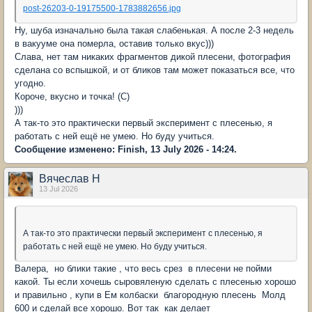
post-26203-0-19175500-1783882656.jpg
Ну, шуба изначально была такая слабенькая. А после 2-3 недель
в вакууме она померла, оставив только вкус)))
Слава, нет там никаких фрагментов дикой плесени, фотография
сделана со вспышкой, и от бликов там может показаться все, что
угодно.
Короче, вкусно и точка! (С)
)))
А так-то это практически первый эксперимент с плесенью, я
работать с ней ещё не умею. Но буду учиться.
Сообщение изменено: Finish, 13 July 2026 - 14:24.
Вячеслав Н
13 Jul 2026
А так-то это практически первый эксперимент с плесенью, я
работать с ней ещё не умею. Но буду учиться.
Валера, но блики такие , что весь срез в плесени не пойми
какой. Ты если хочешь сыровяленую сделать с плесенью хорошо
и правильно , купи в Ем колбаски благородную плесень Молд
600 и сделай все хорошо. Вот так как делает