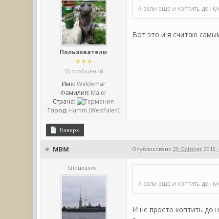
А если еще и коптить до нуж
Вот это и я считаю сам
Пользователи
55 сообщений
Имя:
Waldemar
Фамилия:
Maier
Страна:
Город:
Hamm (Westfalen)
Наверх
МВМ
Опубликовано
29 October 2019 -
Специалист
А если еще и коптить до нуж
И не просто коптить до 