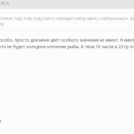
 18:16
 меня, тьфу, тьфу, тьфу, как-то совпадает набор цвета, с набором вкуса. 
гр.
 особо, просто для меня цвет особого значения не имеет. Я им
то не будет холодное копчение рыбы. А твои 16 часов и 23 гр 
т