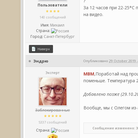
?
Пользователи
За 12 часов при 22-25*С
на видео.
140 сообщений
Имя:
Михаил
Страна:
Город:
Санкт-Петербург
Наверх
Эндрю
Опубликовано
29 October 2019 -
Эксперт
МВМ
,Поработай над проц
поменьше. Температура 
Добавлено позже (29.10.20
Вообще, мы с Олегом из-
Заблокированные
5337 сообщений
Сообщение изменено: Энд
Страна: