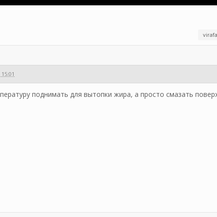
viraf
 15:01
мпературу поднимать для вытопки жира, а просто смазать пове