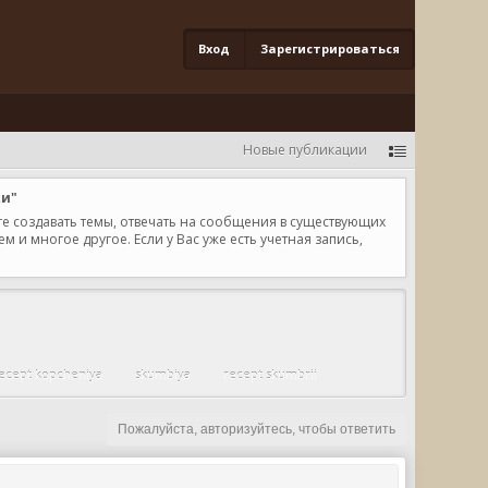
Вход
Зарегистрироваться
Новые публикации
ки"
те создавать темы, отвечать на сообщения в существующих
и многое другое. Если у Вас уже есть учетная запись,
ecept kopcheniya
skumbiya
recept skumbrii
Пожалуйста, авторизуйтесь, чтобы ответить