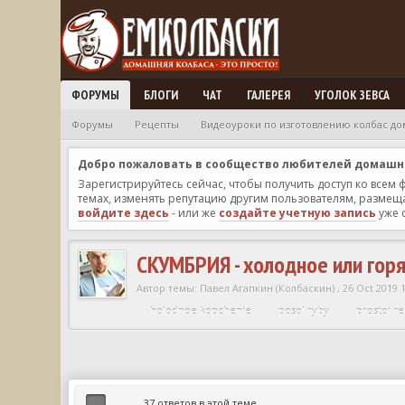
ФОРУМЫ
БЛОГИ
ЧАТ
ГАЛЕРЕЯ
УГОЛОК ЗЕВСА
Форумы
Рецепты
Видеоуроки по изготовлению колбас до
Добро пожаловать в сообщество любителей домашней
Зарегистрируйтесь сейчас, чтобы получить доступ ко всем
темах, изменять репутацию другим пользователям, размещат
войдите здесь
- или же
создайте учетную запись
уже 
СКУМБРИЯ - холодное или гор
Автор темы:
Павел Агапкин (Колбаскин)
,
26 Oct 2019 
holodnoe kopchenie
posol ryby
prostoi r
37 ответов в этой теме