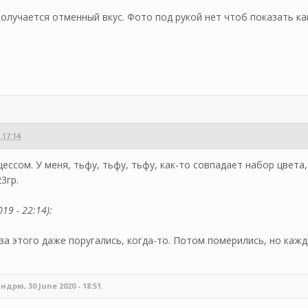
 получается отменный вкус. Фото под рукой нет чтоб показать к
 17:14
ессом. У меня, тьфу, тьфу, тьфу, как-то совпадает набор цвета,
23гр.
19 - 22:14):
за этого даже поругались, когда-то. Потом померились, но каж
рю, 30 June 2020 - 18:51.