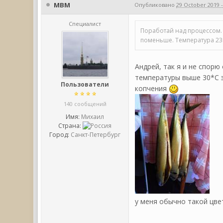
МВМ
Опубликовано
29 October 2019 -
Специалист
Поработай над процессом. У
поменьше. Температура 23
Андрей, так я и не спорю
температуры выше 30*С э
Пользователи
копчения
140 сообщений
Имя:
Михаил
Страна:
Город:
Санкт-Петербург
у меня обычно такой цве