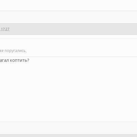
 17:27
же поругались,
лагал коптить?