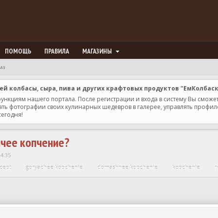
ПОМОЩЬ
ПРАВИЛА
МАГАЗИНЫ
ма
 колбасы, сыра, пива и других крафтовых продуктов "ЕмКолбас
 функциям нашего портала. После регистрации и входа в систему Вы сможе
ь фотографии своих кулинарных шедевров в галерее, управлять профилем 
сегодня!
ячее копчение?
14:35
ecept
goryachee kopchenie
domashnee kopchenie
kopchenie
r