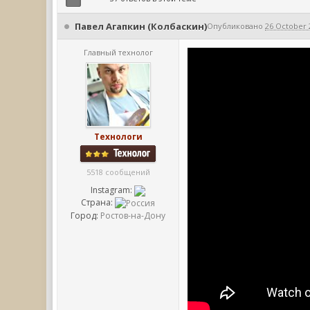
Павел Агапкин (Колбаскин)
Опубликовано
26 October 2
Главный технолог
Технологи
5518 сообщений
Instagram:
Страна:
Город:
Ростов-на-Дону