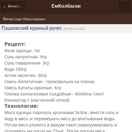
ЕмКолбаски
← Вячеслав Николаевич
Вячеслав Николаевич
Пашковский куриный рулет.
28 March 2022
Рецепт:
Филе курицы- 1кг
Соль нитритная- 9гр
Соль поваренная- 9гр
Вода 100гр
Аспик желатин- 30гр
Смесь Аппетитная - произвольно на пленку
Смесь Купаты куриные- 6гр
Пленка коллагеновая съедобная - 40Х40см 1лист
Коннектор с эластичной сеткой.
Технология:
Мясо курицы порезать кусочками 3х3см , внести соль и
воду в мясо ,и перемешать мясо до впитывания воды.
Потом мясо уложить в вакуум пакет,завакуумировать и
отправить на посол на 72час. После посола мяса ,