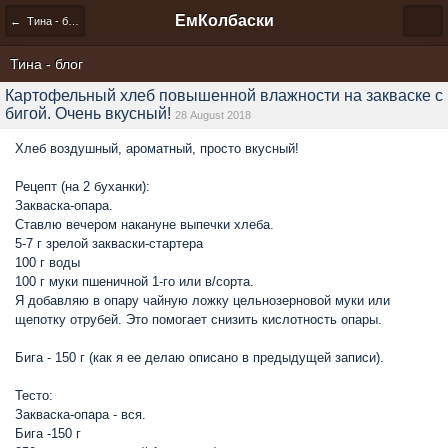
ЕмКолбаски
← Тина - блог
Тина - блог
Картофельный хлеб повышенной влажности на закваске с
бигой. Очень вкусный!
28 August 2018
Хлеб воздушный, ароматный, просто вкусный!
Рецепт (на 2 буханки):
Закваска-опара.
Ставлю вечером накануне выпечки хлеба.
5-7 г зрелой закваски-стартера
100 г воды
100 г муки пшеничной 1-го или в/сорта.
Я добавляю в опару чайную ложку цельнозерновой муки или
щепотку отрубей. Это помогает снизить кислотность опары.
Бига - 150 г (как я ее делаю описано в предыдущей записи).
Тесто:
Закваска-опара - вся.
Бига -150 г