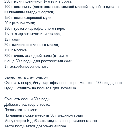
250 г муки пшеничной 1-го или в/сорта;
100 г семолины (легко заменить мелкой манной крупой, в идеале -
из пшеницы твердых сортов);
150 г цельнозерновой муки;
20 г ржаной муки;
150 г густого картофельного пюре;
1 ч.л. жидкого меда или сахара;
12 г соли;
20 г сливочного мягкого масла;
150 г молока
230 г очень холодной воды (в тесто)
и еще 50 г воды для растворения соли,
1 г аскорбиновой кислоты
Замес теста с аутолизом:
Смешать опару, бигу, картофельное пюре, молоко, 200 г воды, всю
муку. Оставить на полчаса для аутолиза.
Смешать соль и 50 г воды.
Добавить раствор в тесто.
Продолжить замес.
По чайной ложке вмесить 50 г ледяной воды.
Минут через 5 добавить мед и в конце замеса масло.
Тесто получается довольно липкое.