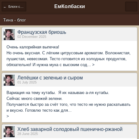
ЕмКолбаски
← Блоги сообщества
Тина - блог
Французская бриошь
02 December 2025
Очень калорийная выпечка!
Но очень вкусная. С лёгким цитрусовым ароматом. Волокнистая,
пушистая, невесомая. Тесто готовится из холодных продуктов,
обязательно! И нужна мука с высоким сод... >
Лепёшки с зеленью и сыром
01 July 2025
Вариация на тему кутабы. Я их называю а-ля кутабы.
Сейчас много свежей зелени.
Получается быстро за счёт того, что тесто не нужно раскатывать
и вкусно. Готовлю тесто как для...
>
Хлеб заварной солодовый пшенично-ржаной
28 June 2025