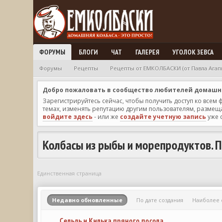
ФОРУМЫ
БЛОГИ
ЧАТ
ГАЛЕРЕЯ
УГОЛОК ЗЕВСА
Форумы
Рецепты
Рецепты от ЕМКОЛБАСКИ (от Павла Агап
Добро пожаловать в сообщество любителей домашней
Зарегистрируйтесь сейчас, чтобы получить доступ ко всем
темах, изменять репутацию другим пользователям, размещат
войдите здесь
- или же
создайте учетную запись
уже 
Колбасы из рыбы и морепродуктов. 
Единственная страница
Недавно обновленные
По дате создания
Наиболее
Сельдь и Килька пряного посола