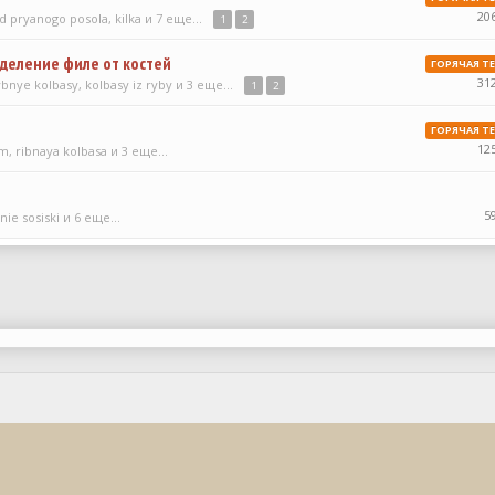
20
ld pryanogo posola
,
kilka
и 7 еще...
1
2
тделение филе от костей
ГОРЯЧАЯ Т
31
ybnye kolbasy
,
kolbasy iz ryby
и 3 еще...
1
2
ГОРЯЧАЯ Т
12
om
,
ribnaya kolbasa
и 3 еще...
5
nie sosiski
и 6 еще...