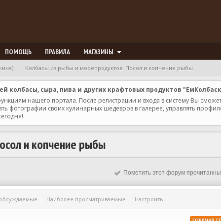
ПОМОЩЬ
ПРАВИЛА
МАГАЗИНЫ
кина)
Колбасы из рыбы и морепродуктов. Посол и копчение рыбы
 колбасы, сыра, пива и других крафтовых продуктов "ЕмКолбас
 функциям нашего портала. После регистрации и входа в систему Вы сможе
ь фотографии своих кулинарных шедевров в галерее, управлять профилем 
сегодня!
Посол и копчение рыбы
Пометить этот форум прочитанн
 обсуждаемые
Наиболее просматриваемые
Настроить
ГОРЯЧАЯ Т