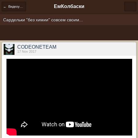
ЕмКолбаски
← Видеоуроки по изготовлению колбас дома
Сардельки "без химии" совсем своим...
CODEONETEAM
17 Nov 2017