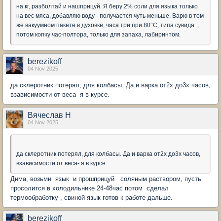
на кг, разболтай и нашприцуй. Я беру 2% соли для языка только
на вес мяса, добавляю воду - получается чуть меньше. Варю в том
же вакуумном пакете в духовке, часа три при 80°С, типа сувида ,
потом копчу час-полтора, только для запаха, лабиринтом.
berezikoff
04 Nov 2025
да склеротник потерял, для колбасы. Да и варка от2х до3х часов,
взависимости от веса- я в курсе.
Вячеслав Н
04 Nov 2025
да склеротник потерял, для колбасы. Да и варка от2х до3х часов,
взависимости от веса- я в курсе.
Дима, возьми язык и прошприцуй соляным раствором, пусть
просолится в холодильнике 24-48час потом сделал
термообработку , свиной язык готов к работе дальше.
berezikoff