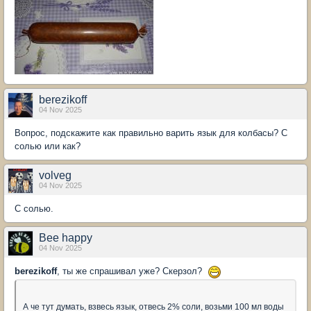
berezikoff
04 Nov 2025
Вопрос, подскажите как правильно варить язык для колбасы? С
солью или как?
volveg
04 Nov 2025
С солью.
Bee happy
04 Nov 2025
berezikoff
, ты же спрашивал уже? Скерзол?
А че тут думать, взвесь язык, отвесь 2% соли, возьми 100 мл воды