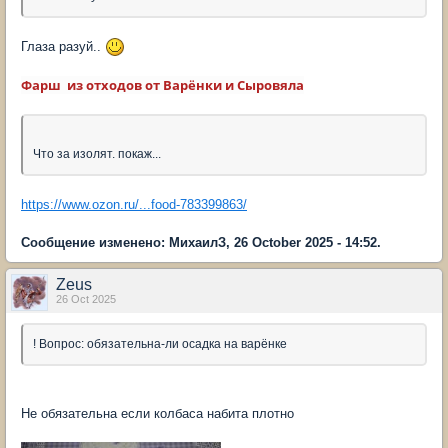
Глаза разуй..
Фарш из отходов от Варёнки и Сыровяла
Что за изолят. покаж...
https://www.ozon.ru/...food-783399863/
Сообщение изменено: МихаилЗ, 26 October 2025 - 14:52.
Zeus
26 Oct 2025
! Вопрос: обязательна-ли осадка на варёнке
Не обязательна если колбаса набита плотно