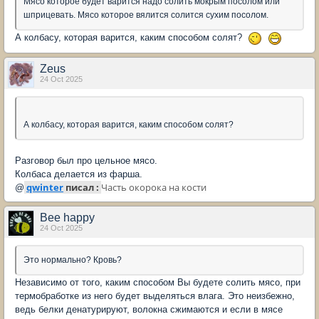
Мясо которое будет варится надо солить мокрым посолом или
шприцевать. Мясо которое вялится солится сухим посолом.
А колбасу, которая варится, каким способом солят?
Zeus
24 Oct 2025
А колбасу, которая варится, каким способом солят?
Разговор был про цельное мясо.
Колбаса делается из фарша.
qwinter
писал :
Часть окорока на кости
@
Bee happy
24 Oct 2025
Это нормально? Кровь?
Независимо от того, каким способом Вы будете солить мясо, при
термобработке из него будет выделяться влага. Это неизбежно,
ведь белки денатурируют, волокна сжимаются и если в мясе