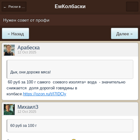
ЕмКолбаски
← Риски в домашнем колбасном производстве
Нужен совет от профи
« Назад
Далее »
Арабеска
12 Oct 2025
Дык, они дороже мяса!
60 руб за 100 г самого соевого изолята+ вода - значительно
снижается доля дорогой говядины в
колбасе.
https://ozon.ru/t/l7IDCly
МихаилЗ
12 Oct 2025
60 руб за 100 г