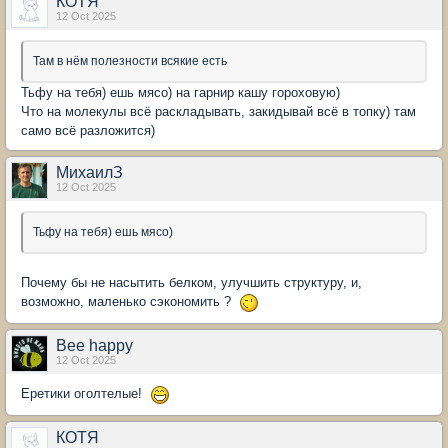
КОТЯ
12 Oct 2025
Там в нём полезности всякие есть
Тьфу на тебя) ешь мясо) на гарнир кашу гороховую)
Что на молекулы всё раскладывать, закидывай всё в топку) там
само всё разложится)
МихаилЗ
12 Oct 2025
Тьфу на тебя) ешь мясо)
Почему бы не насытить белком, улучшить структуру, и,
возможно, маленько сэкономить ?
Bee happy
12 Oct 2025
Еретики оголтелые!
КОТЯ