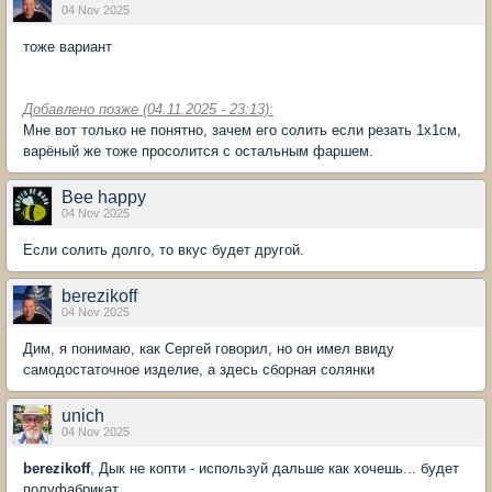
04 Nov 2025
тоже вариант
Добавлено позже (04.11.2025 - 23:13):
Мне вот только не понятно, зачем его солить если резать 1х1см,
варёный же тоже просолится с остальным фаршем.
Bee happy
04 Nov 2025
Если солить долго, то вкус будет другой.
berezikoff
04 Nov 2025
Дим, я понимаю, как Сергей говорил, но он имел ввиду
самодостаточное изделие, а здесь сборная солянки
unich
04 Nov 2025
berezikoff
, Дык не копти - используй дальше как хочешь... будет
полуфабрикат.