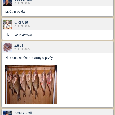
25 Oct 2025
рыба и рыба
Old Cat
25 Oct 2025
Ну я так и думал
Zeus
25 Oct 2025
Я очень люблю вяленую рыбу
berezikoff