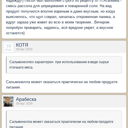
надежду!) Посол был выполнен строго по рецепту от П.Агапкина -
смесь рассола для шприцевания и поваренной соли. На вид
продукт получился вполне вареным и даже вкусным, но когда
выяснилось, что щуп соврал, началась откровенная паника, а
вдруг зараза уже живет во всю в моем творении...Вечером
попробую проварить, надеюсь, всё вредное умрет, а вкусное
останется)
КОТЯ
09 Apr 2026
Сальмонеллез характерен при использовании в виде сырья
птичьего мяса.
Сальмонелла может оказаться практически на любом продукте
питания.
Арабеска
09 Apr 2026
Сальмонелла может оказаться практически на любом продукте
питания.