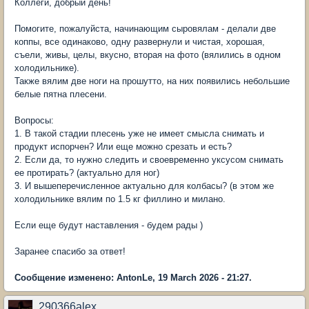
Коллеги, добрый день!
Помогите, пожалуйста, начинающим сыровялам - делали две
коппы, все одинаково, одну развернули и чистая, хорошая,
съели, живы, целы, вкусно, вторая на фото (вялились в одном
холодильнике).
Также вялим две ноги на прошутто, на них появились небольшие
белые пятна плесени.
Вопросы:
1. В такой стадии плесень уже не имеет смысла снимать и
продукт испорчен? Или еще можно срезать и есть?
2. Если да, то нужно следить и своевременно уксусом снимать
ее протирать? (актуально для ног)
3. И вышеперечисленное актуально для колбасы? (в этом же
холодильнике вялим по 1.5 кг филлино и милано.
Если еще будут наставления - будем рады )
Заранее спасибо за ответ!
Сообщение изменено: AntonLe, 19 March 2026 - 21:27.
290366alex