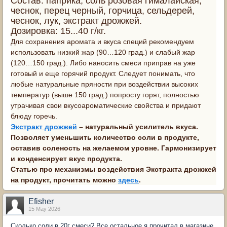
Состав: паприка, соль розовая гималайская,
чеснок, перец черный, горчица, сельдерей,
чеснок, лук, экстракт дрожжей.
Дозировка: 15...40 г/кг.
Для сохранения аромата и вкуса специй рекомендуем
использовать низкий жар (90…120 град.) и слабый жар
(120…150 град.). Либо наносить смеси приправ на уже
готовый и еще горячий продукт. Следует понимать, что
любые натуральные пряности при воздействии высоких
температур (выше 150 град.) попросту горят, полностью
утрачивая свои вкусоароматические свойства и придают
блюду горечь.
Экстракт дрожжей
– натуральный усилитель вкуса.
Позволяет уменьшить количество соли в продукте,
оставив соленость на желаемом уровне. Гармонизирует
и конденсирует вкус продукта.
Статью про механизмы воздействия Экстракта дрожжей
на продукт, прочитать можно
здесь
.
Efisher
15 May 2026
Сколько соли в 20г смеси? Все остальное я прочитал в магазине.