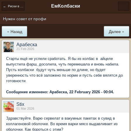
ЕмКолбаски
← Риски в домашнем колбасном производстве
Нужен совет от профи
« Назад
Далее »
Арабеска
21 Feb 2026
Старты ещё не успели сработать. Я бы из колбас в айцеле
выпустила фарш, досолила, чуть перемешала и вновь набила.
Пусть колбаски будут чуть меньше по длине, но будет
уверенность что всё заложено по норме и пусть себе вялятся до
готовности.
Сообщение изменено: Арабеска, 22 February 2026 - 00:04.
Stix
01 Mar 2026
Здравствуйте. Варю сервелат в вакумных пакетах в сувид в
коллагеновой оболочке. Во время варки мясо выдавливает из
оболочки. Как бороться с этим?