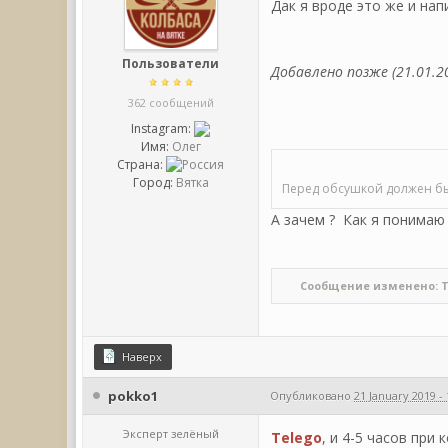
Дак я вроде это же и нап
Пользователи
Добавлено позже (21.01.20
362 сообщений
Instagram:
Имя:
Олег
Страна:
Город:
Вятка
Перед обсушкой должен бы
А зачем ? Как я понимаю 
Сообщение изменено: Tele
Наверх
pokko1
Опубликовано
21 January 2019 - 
Эксперт зелёный
Telego
, и 4-5 часов пр