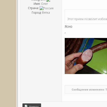
Имя:
Олег
Страна:
Город:
Вятка
Этот прием позволит избеж
Ясно
,
Сообщение изменено: Tele
Наверх