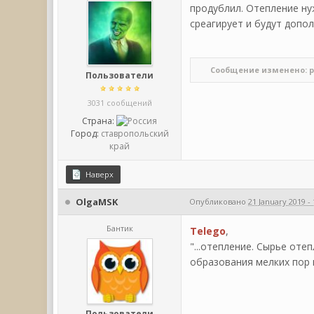
продублил. Отепление ну
среагирует и будут допо
Сообщение изменено: pokk
Пользователи
3031 сообщений
Страна:
Город:
ставропольский
край
Наверх
OlgaMSK
Опубликовано
21 January 2019 - 
Бантик
Telego
,
"...отепление. Сырье оте
образования мелких пор 
Пользователи