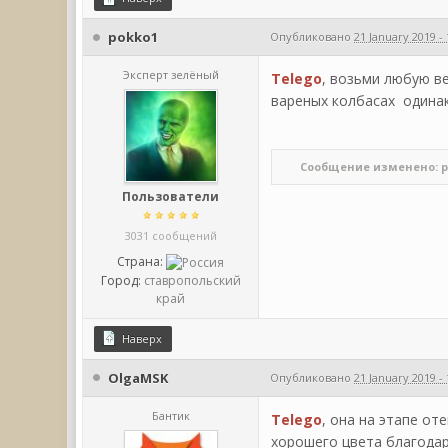
pokko1
Опубликовано
21 January 2019 - 
Эксперт зелёный
Telego
, возьми любую ве
вареных колбасах одина
Сообщение изменено: pokk
Пользователи
3031 сообщений
Страна:
Город:
ставропольский
край
Наверх
OlgaMSK
Опубликовано
21 January 2019 - 
Бантик
Telego
, она на этапе от
хорошего цвета благодар