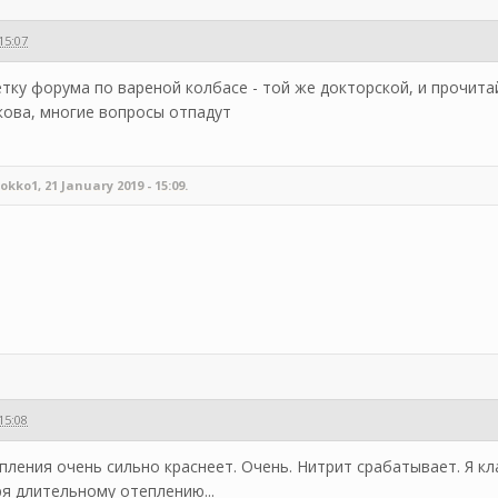
15:07
тку форума по вареной колбасе - той же докторской, и прочитай
кова, многие вопросы отпадут
o1, 21 January 2019 - 15:09.
15:08
епления очень сильно краснеет. Очень. Нитрит срабатывает. Я кл
я длительному отеплению...