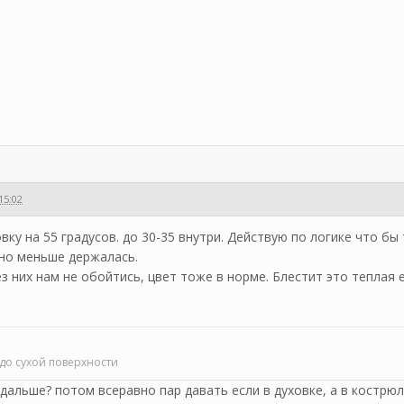
15:02
овку на 55 градусов. до 30-35 внутри. Действую по логике что б
жно меньше держалась.
з них нам не обойтись, цвет тоже в норме. Блестит это теплая 
 до сухой поверхности
 дальше? потом всеравно пар давать если в духовке, а в кострю