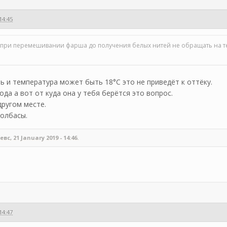
14:45
т при перемешивании фарша до получения белых нитей не обращать на т
 и температура может быть 18°C это не приведёт к оттёку.
ода а вот от куда она у тебя берётся это вопрос.
другом месте.
колбасы.
, 21 January 2019 - 14:46.
14:47