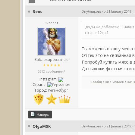
Зевс
Опубликовано
21 January 2019 - 
Эксперт
,воды не добавляю. Значи
свыше 12гр.?
Ты можешь в кашу мешать
Оттёк это не связанная в
Заблокированные
Попробуй купить мясо в 
Да выложи фото мяса и 
5512 сообщений
Instagram:
Сообщение изменено: Зевс
Страна:
Город:
Регенсбург
Наверх
OlgaMSK
Опубликовано
21 January 2019 - 