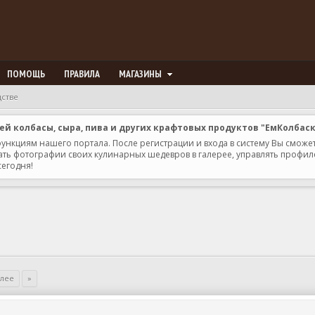
ПОМОЩЬ
ПРАВИЛА
МАГАЗИНЫ
дстве
 колбасы, сыра, пива и других крафтовых продуктов "ЕмКолбас
 функциям нашего портала. После регистрации и входа в систему Вы сможе
ь фотографии своих кулинарных шедевров в галерее, управлять профилем 
сегодня!
алее
»