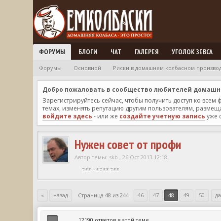
ФОРУМЫ
БЛОГИ
ЧАТ
ГАЛЕРЕЯ
УГОЛОК ЗЕВСА
Форумы
Основной
Риски в домашнем колбасном произво
Добро пожаловать в сообщество любителей домашней
Зарегистрируйтесь сейчас, чтобы получить доступ ко всем
темах, изменять репутацию другим пользователям, размещат
войдите здесь
- или же
создайте учетную запись
уже 
Нужен совет от профи
Автор темы:
skb
,
26 Oct 2013 12:18
раз через раз
«
назад
Страница 48 из 244
46
47
48
49
50
д
12190 ответов в этой теме