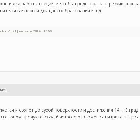
жно и для работы специй, и чтобы предотвратить резкий перепа
лнительные поры и для цветообразования и т.д
o1, 21 January 2019 - 14:59.
14:59
пляется и сохнет до сухой поверхности и достижения 14…18 гра
в готовом продукте из-за быстрого разложения нитрита натрия п