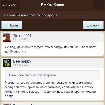
ЕмКолбаски
← Основные принципы приготовления колбас дома
Плесень на поверхности продуктов
« Назад
Далее »
Timon2011
06 Nov 2022
ZvOleg
, движение воздуха, температуру поменьше и влажность
до 80 опустить
Bee happy
06 Nov 2022
Но как остановить её рост вовремя?
Можно только остановить вяление, резко снизив влажность.
Молд при этом приостановит развитие, если колбаса к этому
моменту вполне высохет. Но до тех пор, пока вновь не получит
влагу.