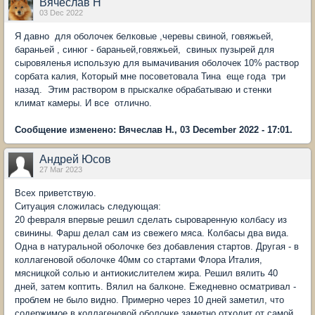
Вячеслав Н
03 Dec 2022
Я давно для оболочек белковые ,черевы свиной, говяжьей,
бараньей , синюг - бараньей,говяжьей, свиных пузырей для
сыровяленья использую для вымачивания оболочек 10% раствор
сорбата калия, Который мне посоветовала Тина еще года три
назад. Этим раствором в прыскалке обрабатываю и стенки
климат камеры. И все отлично.
Сообщение изменено: Вячеслав Н., 03 December 2022 - 17:01.
Андрей Юсов
27 Mar 2023
Всех приветствую.
Ситуация сложилась следующая:
20 февраля впервые решил сделать сыроваренную колбасу из
свинины. Фарш делал сам из свежего мяса. Колбасы два вида.
Одна в натуральной оболочке без добавления стартов. Другая - в
коллагеновой оболочке 40мм со стартами Флора Италия,
мясницкой солью и антиокислителем жира. Решил вялить 40
дней, затем коптить. Вялил на балконе. Ежедневно осматривал -
проблем не было видно. Примерно через 10 дней заметил, что
содержимое в коллагеновой оболочке заметно отходит от самой