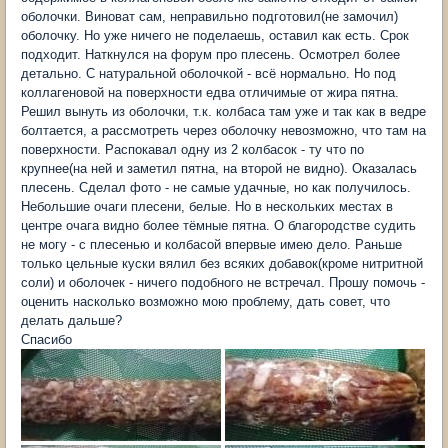
оболочки. Виноват сам, неправильно подготовил(не замочил)
оболочку. Но уже ничего не поделаешь, оставил как есть. Срок
подходит. Наткнулся на форум про плесень. Осмотрел более
детально. С натуральной оболочкой - всё нормально. Но под
коллагеновой на поверхности едва отличимые от жира пятна.
Решил вынуть из оболочки, т.к. колбаса там уже и так как в ведре
болтается, а рассмотреть через оболочку невозможно, что там на
поверхности. Распокавал одну из 2 колбасок - ту что по
крупнее(на ней и заметил пятна, на второй не видно). Оказалась
плесень. Сделал фото - не самые удачные, но как получилось.
Небольшие очаги плесени, белые. Но в нескольких местах в
центре очага видно более тёмные пятна. О благородстве судить
не могу - с плесенью и колбасой впервые имею дело. Раньше
только цельные куски вялил без всяких добавок(кроме нитритной
соли) и оболочек - ничего подобного не встречал. Прошу помочь -
оценить насколько возможно мою проблему, дать совет, что
делать дальше?
Спасибо