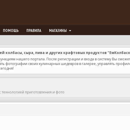
ПОМОЩЬ
ПРАВИЛА
МАГАЗИНЫ
 колбасы, сыра, пива и других крафтовых продуктов "ЕмКолбас
 функциям нашего портала. После регистрации и входа в систему Вы сможе
ь фотографии своих кулинарных шедевров в галерее, управлять профилем 
сегодня!
с технологией приготовления и фото