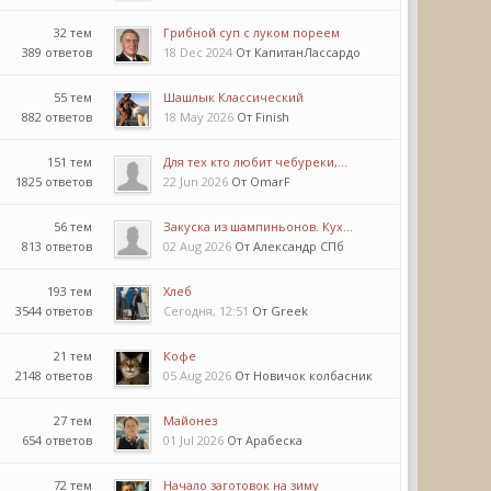
32 тем
Грибной суп с луком пореем
389 ответов
18 Dec 2024
От КапитанЛассардо
55 тем
Шашлык Классический
882 ответов
18 May 2026
От Finish
151 тем
Для тех кто любит чебуреки,...
1825 ответов
22 Jun 2026
От OmarF
56 тем
Закуска из шампиньонов. Кух...
813 ответов
02 Aug 2026
От Александр СПб
193 тем
Хлеб
3544 ответов
Сегодня, 12:51
От Greek
21 тем
Кофе
2148 ответов
05 Aug 2026
От Новичок колбасник
27 тем
Майонез
654 ответов
01 Jul 2026
От Арабеска
72 тем
Начало заготовок на зиму