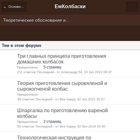
ЕмКолбаски
← Основные принципы приготовления колбас дома
Теоретические обоснования и...
Тем в этом форуме
Три главных принципа приготовления
домашних колбасок
5 страниц
Прикреплено
211 ответов: Последний - от Александр 54, 10 Jan 2021 08:37
Теория приготовления сыровяленой и
сырокопченой колбас
Прикреплено
39 ответов: Последний - от Bee happy, 02 Jan 2021 20:27
Шпаргалка по приготовлению вареной
колбасы
2 страниц
Прикреплено
50 ответов: Последний - от Bee happy, 02 Nov 2018 20:30
Технологическая инструкция по