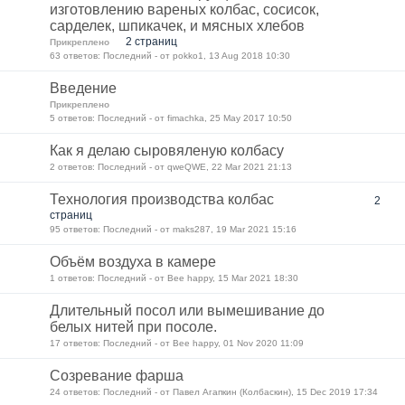
изготовлению вареных колбас, сосисок,
сарделек, шпикачек, и мясных хлебов
2 страниц
Прикреплено
63 ответов: Последний - от pokko1, 13 Aug 2018 10:30
Введение
Прикреплено
5 ответов: Последний - от fimachka, 25 May 2017 10:50
Как я делаю сыровяленую колбасу
2 ответов: Последний - от qweQWE, 22 Mar 2021 21:13
Технология производства колбас
2
страниц
95 ответов: Последний - от maks287, 19 Mar 2021 15:16
Объём воздуха в камере
1 ответов: Последний - от Bee happy, 15 Mar 2021 18:30
Длительный посол или вымешивание до
белых нитей при посоле.
17 ответов: Последний - от Bee happy, 01 Nov 2020 11:09
Созревание фарша
24 ответов: Последний - от Павел Агапкин (Колбаскин), 15 Dec 2019 17:34