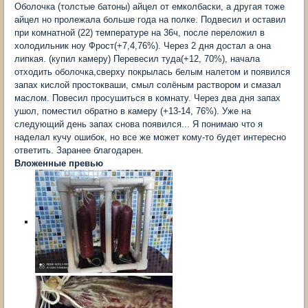
Оболочка (толстые батоны) айцел от емколбаски, а другая тоже
айцел но пролежала больше года на полке. Подвесил и оставил
при комнатной (22) температуре на 36ч, после переложил в
холодильник ноу Фрост(+7,4,76%). Через 2 дня достал а она
липкая. (купил камеру) Перевесил туда(+12, 70%), начала
отходить оболочка,сверху покрылась белым налетом и появился
запах кислой простокваши, смыл солёным раствором и смазал
маслом. Повесил просушиться в комнату. Через два дня запах
ушол, поместил обратно в камеру (+13-14, 76%). Уже на
следующий день запах снова появился... Я понимаю что я
наделал кучу ошибок, но все же может кому-то будет интересно
ответить. Заранее благодарен.
Вложенные превью