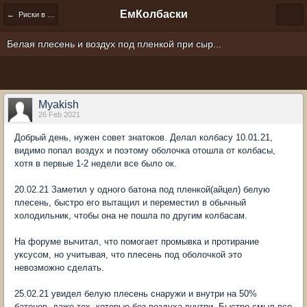
ЕмКолбаски
← Риски в домашнем колбасном производстве
Белая плесень и воздух под пленкой при сыр...
Myakish
26 Feb 2021
Добрый день, нужен совет знатоков. Делал колбасу 10.01.21,
видимо попал воздух и поэтому оболочка отошла от колбасы,
хотя в первые 1-2 недели все было ок.
20.02.21 Заметил у одного батона под пленкой(айцел) белую
плесень, быстро его вытащил и переместил в обычный
холодильник, чтобы она не пошла по другим колбасам.
На форуме вычитал, что помогает промывка и протирание
уксусом, но учитывая, что плесень под оболочкой это
невозможно сделать.
25.02.21 увидел белую плесень снаружи и внутри на 50%
батонов, даже тех, которые без воздуха внутри. Быстро смыл все