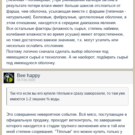
результате потери влаги имеет больше шансов отслоиться от
фарша, чем оболочка, усыхающая вместе с фаршем (типичная -
натуральная). Белковые, фиброузные, целлюлозные оболочки, в
этом отношении, находятся в середине диапазона явления.
Все остальные факторы (влажность сырья, степень набивки,
колебания влажности во время усушки) имеют второстепенное,
но тоже достаточно важное значение, т.к. могут усилить или
несколько ослабить отслоение.
Поэтому логично сначала сделать выбор оболочки под
имеющееся сырьё и технологию. А не наоборот, подбирать сырьё
под имеющуюся оболочку.
Bee happy
05 Feb 2025
Так что если вы его купили тёплым и сразу заморозили, то там уже
имеются 1-2 лишних % воды.
Это совершенно невероятное событие. Всё мясо, поступающее в
официальную продажу, проходит ветконтроль, по завершении
которого находится в стадии трупного окоченения или в той или
иной степени созревания. "Тёплым" его можно купить только у