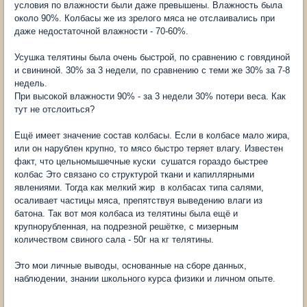
условия по влажности были даже превышены. Влажность была
около 90%. Колбасы же из зрелого мяса не отслаивались при
даже недостаточной влажности - 70-60%.
Усушка телятины была очень быстрой, по сравнению с говядиной
и свининой. 30% за 3 недели, по сравнению с теми же 30% за 7-8
недель.
При высокой влажности 90% - за 3 недели 30% потери веса. Как
тут не отслоиться?
Ещё имеет значение состав колбасы. Если в колбасе мало жира,
или он нарублен крупно, то мясо быстро теряет влагу. Известен
факт, что цельномышечные куски сушатся гораздо быстрее
колбас Это связано со структурой ткани и капиллярными
явлениями. Тогда как мелкий жир в колбасах типа салями,
осаливает частицы мяса, препятствуя выведению влаги из
батона. Так вот моя колбаса из телятины была ещё и
крупнорубленная, на подрезной решётке, с мизерным
количеством свиного сала - 50г на кг телятины.
Это мои личные выводы, основанные на сборе данных,
наблюдении, знании школьного курса физики и личном опыте.