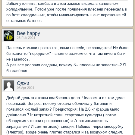
Забыл уточнить, колбаса в этом замесе висела в капельном
холодильнике. Потом уже после появления плесени переехала в
no frost холодильник, чтобы минимизировать шанс поражения ей
остальных батонов.
Bee happy
26 Feb 2021
Плесень и мыши просто так, сами по себе, не заводятся! Не было
бы каких-то "переделок" - вполне возможно, что там ничего бы и
не завелось.
А раз все условия созданы, почему бы плесени не завестись? Я
бы завёлся...
Оджи
08 Apr 2021
Добрый день знатокам колбасного дела. Человек я в этом деле
новенький. Вопрос: почему отошла оболочка у батонов и
появился кислый запах? Предистория: На 2,6 кг фарша было
добавлено 71г нитритной соли, стартовые культуры ( потом
обнаружил что они просроченные) и 7г антиокислитель
жира(зачем? И сам не знаю), специи. Набивал через мясорубку
(электро), вроде очень плотно старался и за воздухом следил.