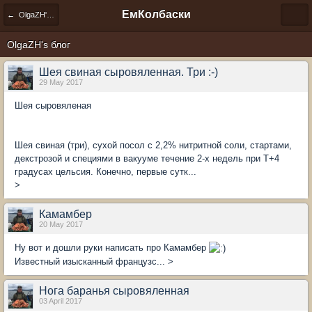
ЕмКолбаски
← OlgaZH's блог
OlgaZH's блог
Шея свиная сыровяленная. Три :-)
29 May 2017
Шея сыровяленая
Шея свиная (три), сухой посол с 2,2% нитритной соли, стартами,
декстрозой и специями в вакууме течение 2-х недель при Т+4
градусах цельсия. Конечно, первые сутк...
>
Камамбер
20 May 2017
Ну вот и дошли руки написать про Камамбер
Известный изысканный французс... >
Нога баранья сыровяленная
03 April 2017