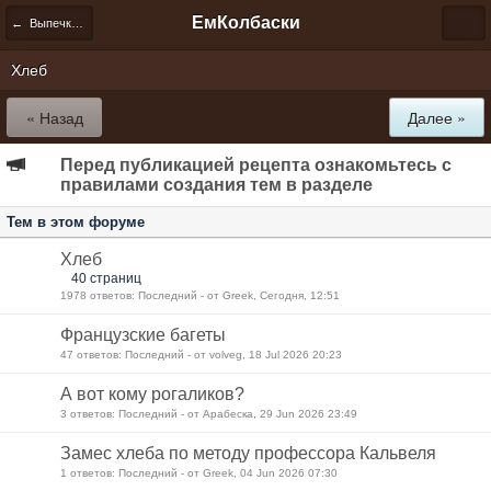
ЕмКолбаски
← Выпечка и десерты
Хлеб
« Назад
Далее »
Перед публикацией рецепта ознакомьтесь с
правилами создания тем в разделе
Тем в этом форуме
Хлеб
40 страниц
1978 ответов: Последний - от Greek, Сегодня, 12:51
Французские багеты
47 ответов: Последний - от volveg, 18 Jul 2026 20:23
А вот кому рогаликов?
3 ответов: Последний - от Арабеска, 29 Jun 2026 23:49
Замес хлеба по методу профессора Кальвеля
1 ответов: Последний - от Greek, 04 Jun 2026 07:30