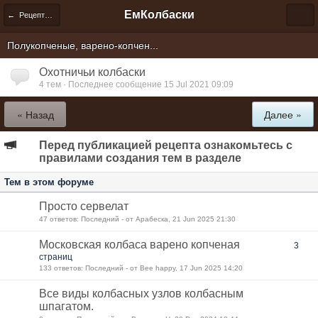
ЕмКолбаски
← Рецепты гостей-единомышленников
Полукопченые, варено-копчен...
Охотничьи колбаски
4 тем · Последнее сообщение 15 Jul 2021 09:09
« Назад
Далее »
Перед публикацией рецепта ознакомьтесь с
правилами создания тем в разделе
Тем в этом форуме
Просто сервелат
47 ответов: Последний - от Арабеска, 21 Jun 2025 21:30
Московская колбаса варено копченая
3
страниц
133 ответов: Последний - от Bee happy, 17 Jun 2025 14:20
Все виды колбасных узлов колбасным
шпагатом.